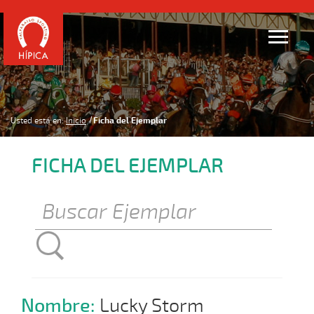
Usted está en:
Inicio
Ficha del Ejemplar
FICHA DEL EJEMPLAR
Nombre:
Lucky Storm