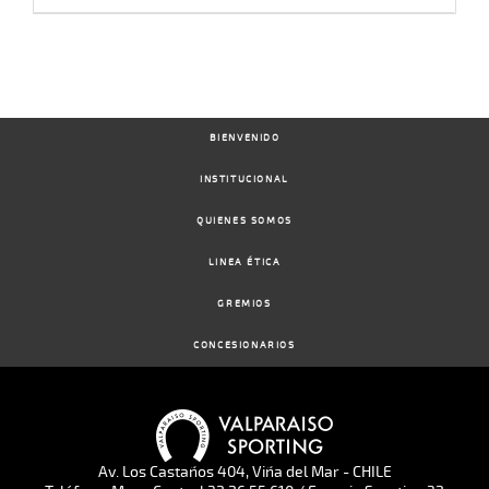
BIENVENIDO
INSTITUCIONAL
QUIENES SOMOS
LINEA ÉTICA
GREMIOS
CONCESIONARIOS
Av. Los Castaños 404, Viña del Mar - CHILE