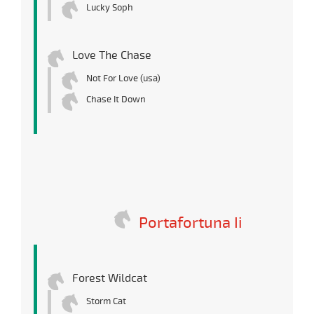
Lucky Soph
Love The Chase
Not For Love (usa)
Chase It Down
Portafortuna Ii
Forest Wildcat
Storm Cat