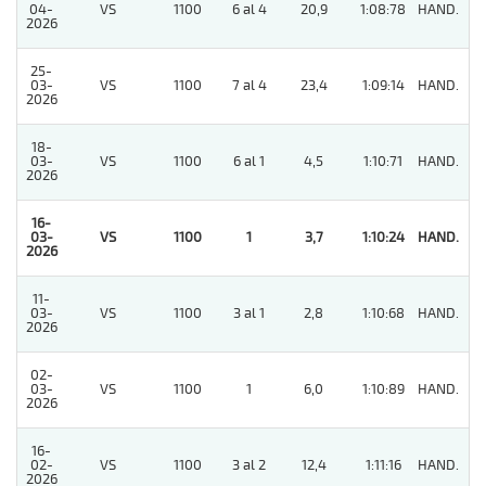
04-
VS
1100
6 al 4
20,9
1:08:78
HAND.
5
2026
25-
03-
VS
1100
7 al 4
23,4
1:09:14
HAND.
7
2026
18-
03-
VS
1100
6 al 1
4,5
1:10:71
HAND.
4
2026
16-
03-
VS
1100
1
3,7
1:10:24
HAND.
1
2026
11-
03-
VS
1100
3 al 1
2,8
1:10:68
HAND.
5
2026
02-
03-
VS
1100
1
6,0
1:10:89
HAND.
4
2026
16-
02-
VS
1100
3 al 2
12,4
1:11:16
HAND.
6
2026