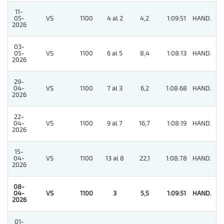
11-
05-
VS
1100
4 al 2
4,2
1:09:51
HAND.
2
2026
03-
05-
VS
1100
6 al 5
8,4
1:08:13
HAND.
5
2026
29-
04-
VS
1100
7 al 3
6,2
1:08:68
HAND.
5
2026
22-
04-
VS
1100
9 al 7
16,7
1:08:19
HAND.
4
2026
15-
04-
VS
1100
13 al 8
22,1
1:08:78
HAND.
7
2026
08-
04-
VS
1100
3
5,5
1:09:51
HAND.
1
2026
01-