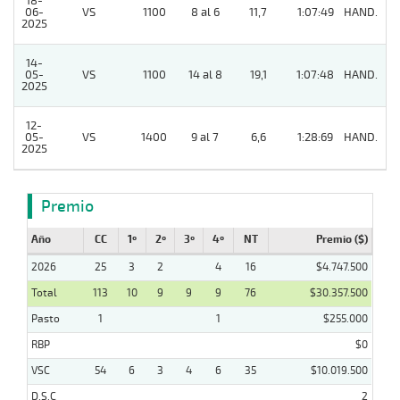
18-
06-
VS
1100
8 al 6
11,7
1:07:49
HAND.
13
2025
14-
05-
VS
1100
14 al 8
19,1
1:07:48
HAND.
11
2025
12-
05-
VS
1400
9 al 7
6,6
1:28:69
HAND.
3
2025
Premio
Año
CC
1º
2º
3º
4º
NT
Premio ($)
2026
25
3
2
4
16
$4.747.500
Total
113
10
9
9
9
76
$30.357.500
Pasto
1
1
$255.000
RBP
$0
VSC
54
6
3
4
6
35
$10.019.500
D.S.C
2