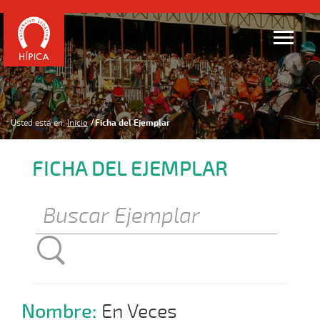
Usted está en:
Inicio
Ficha del Ejemplar
FICHA DEL EJEMPLAR
Nombre:
En Veces