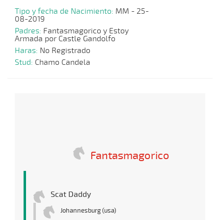
Tipo y fecha de Nacimiento:
MM - 25-
08-2019
Padres:
Fantasmagorico y Estoy
Armada por Castle Gandolfo
Haras:
No Registrado
Stud:
Chamo Candela
Fantasmagorico
Scat Daddy
Johannesburg (usa)