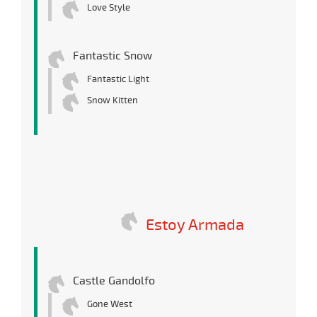
Love Style
Fantastic Snow
Fantastic Light
Snow Kitten
Estoy Armada
Castle Gandolfo
Gone West