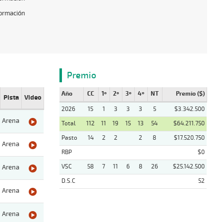
formación
Premio
Año
CC
1º
2º
3º
4º
NT
Premio ($)
Pista
Video
2026
15
1
3
3
3
5
$3.342.500
Arena
Total
112
11
19
15
13
54
$64.211.750
Pasto
14
2
2
2
8
$17.520.750
Arena
RBP
$0
VSC
58
7
11
6
8
26
$25.142.500
Arena
D.S.C
52
Arena
Arena