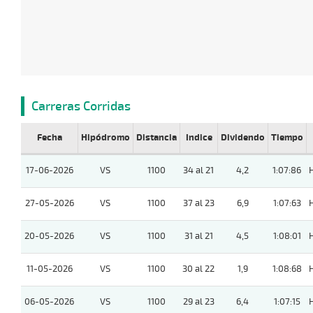
Carreras Corridas
Fecha
Hipódromo
Distancia
Indice
Dividendo
Tiempo
17-06-2026
VS
1100
34 al 21
4,2
1:07:86
27-05-2026
VS
1100
37 al 23
6,9
1:07:63
20-05-2026
VS
1100
31 al 21
4,5
1:08:01
11-05-2026
VS
1100
30 al 22
1,9
1:08:68
06-05-2026
VS
1100
29 al 23
6,4
1:07:15