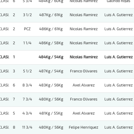
CLASI.
6
5 3/4
484Kg / 60Kg
Nicolas Ramirez
Galindo Rojas
CLASI.
2
3 1/2
487Kg / 61Kg
Nicolas Ramirez
Luis A. Gutierrez
CLASI.
2
PCZ
486Kg / 61Kg
Nicolas Ramirez
Luis A. Gutierrez
CLASI.
2
1 1/4
486Kg / 58Kg
Nicolas Ramirez
Luis A. Gutierrez
CLASI.
1
484Kg / 54Kg
Nicolas Ramirez
Luis A. Gutierrez
CLASI.
3
5 1/2
487Kg / 54Kg
Franco Olivares
Luis A. Gutierrez
CLASI.
6
8 3/4
483Kg / 56Kg
Axel Alvarez
Luis A. Gutierrez
CLASI.
7
7 3/4
480Kg / 56Kg
Franco Olivares
Luis A. Gutierrez
CLASI.
5
4 3/4
481Kg / 55Kg
Axel Alvarez
Luis A. Gutierrez
CLASI.
8
11 3/4
480Kg / 56Kg
Felipe Henriquez
Luis A. Gutierrez