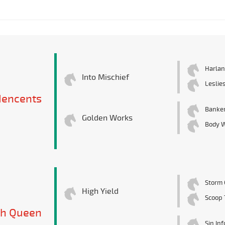
Harlan
Into Mischief
Leslie
dencents
Banker
Golden Works
Body 
Storm 
High Yield
Scoop 
gh Queen
Sin In