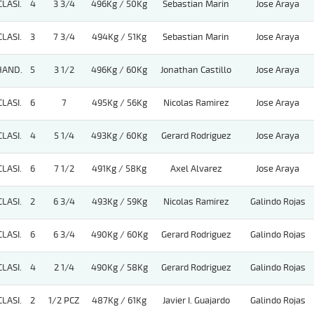
CLASI.
4
3 3/4
496Kg / 50Kg
Sebastian Marin
Jose Araya
CLASI.
3
7 3/4
494Kg / 51Kg
Sebastian Marin
Jose Araya
HAND.
5
3 1/2
496Kg / 60Kg
Jonathan Castillo
Jose Araya
CLASI.
6
7
495Kg / 56Kg
Nicolas Ramirez
Jose Araya
CLASI.
4
5 1/4
493Kg / 60Kg
Gerard Rodriguez
Jose Araya
CLASI.
6
7 1/2
491Kg / 58Kg
Axel Alvarez
Jose Araya
CLASI.
2
6 3/4
493Kg / 59Kg
Nicolas Ramirez
Galindo Rojas
CLASI.
6
6 3/4
490Kg / 60Kg
Gerard Rodriguez
Galindo Rojas
CLASI.
4
2 1/4
490Kg / 58Kg
Gerard Rodriguez
Galindo Rojas
CLASI.
2
1/2 PCZ
487Kg / 61Kg
Javier I. Guajardo
Galindo Rojas