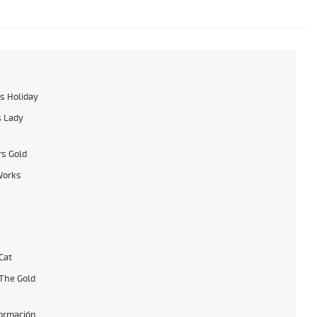
s Holiday
s Lady
s Gold
Works
Cat
The Gold
formación