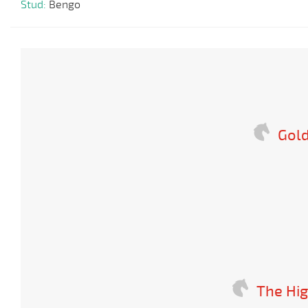
Stud:
Bengo
Gol
The Hi