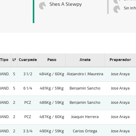
Shes A Slewpy
Sin In
Tipo
Lº
Cuerpada
Peso
Jinete
Preparador
HAND.
5
3 1/2
484Kg / 60Kg
Alejandro I. Maureira
Jose Araya
HAND.
5
6 1/4
481Kg / 59Kg
Benjamin Sancho
Jose Araya
HAND.
2
PCZ
486Kg / 59Kg
Benjamin Sancho
Jose Araya
HAND.
2
PCZ
487Kg / 60Kg
Joaquin Herrera
Jose Araya
HAND.
2
3 3/4
490Kg / 59Kg
Carlos Ortega
Jose Araya