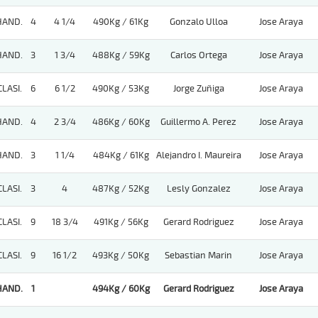
HAND.
4
4 1/4
490Kg / 61Kg
Gonzalo Ulloa
Jose Araya
HAND.
3
1 3/4
488Kg / 59Kg
Carlos Ortega
Jose Araya
CLASI.
6
6 1/2
490Kg / 53Kg
Jorge Zuñiga
Jose Araya
HAND.
4
2 3/4
486Kg / 60Kg
Guillermo A. Perez
Jose Araya
HAND.
3
1 1/4
484Kg / 61Kg
Alejandro I. Maureira
Jose Araya
CLASI.
3
4
487Kg / 52Kg
Lesly Gonzalez
Jose Araya
CLASI.
9
18 3/4
491Kg / 56Kg
Gerard Rodriguez
Jose Araya
CLASI.
9
16 1/2
493Kg / 50Kg
Sebastian Marin
Jose Araya
HAND.
1
494Kg / 60Kg
Gerard Rodriguez
Jose Araya