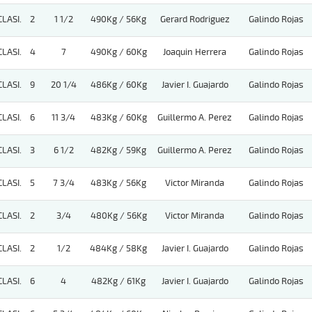
CLASI.
2
1 1/2
490Kg / 56Kg
Gerard Rodriguez
Galindo Rojas
CLASI.
4
7
490Kg / 60Kg
Joaquin Herrera
Galindo Rojas
CLASI.
9
20 1/4
486Kg / 60Kg
Javier I. Guajardo
Galindo Rojas
CLASI.
6
11 3/4
483Kg / 60Kg
Guillermo A. Perez
Galindo Rojas
CLASI.
3
6 1/2
482Kg / 59Kg
Guillermo A. Perez
Galindo Rojas
CLASI.
5
7 3/4
483Kg / 56Kg
Victor Miranda
Galindo Rojas
CLASI.
2
3/4
480Kg / 56Kg
Victor Miranda
Galindo Rojas
CLASI.
2
1/2
484Kg / 58Kg
Javier I. Guajardo
Galindo Rojas
CLASI.
6
4
482Kg / 61Kg
Javier I. Guajardo
Galindo Rojas