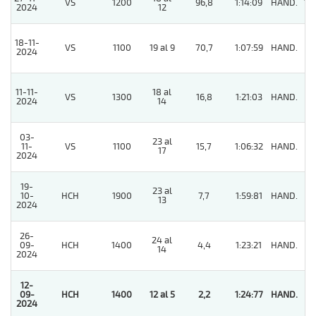
VS
1200
96,8
1:14:09
HAND.
12
2024
12
18-11-
VS
1100
19 al 9
70,7
1:07:59
HAND.
7
2024
11-11-
18 al
VS
1300
16,8
1:21:03
HAND.
9
2024
14
03-
23 al
11-
VS
1100
15,7
1:06:32
HAND.
8
17
2024
19-
23 al
10-
HCH
1900
7,7
1:59:81
HAND.
8
13
2024
26-
24 al
09-
HCH
1400
4,4
1:23:21
HAND.
2
14
2024
12-
09-
HCH
1400
12 al 5
2,2
1:24:77
HAND.
1
2024