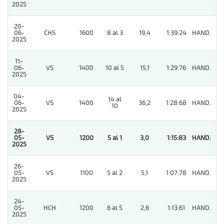
2025
20-
06-
CHS
1600
8 al 3
19,4
1:39:24
HAND.
7
2025
11-
06-
VS
1400
10 al 5
15,1
1:29:76
HAND.
8
2025
04-
14 al
06-
VS
1400
36,2
1:28:68
HAND.
5
10
2025
28-
05-
VS
1200
5 al 1
3,0
1:15:83
HAND.
1
2025
26-
05-
VS
1100
5 al 2
5,1
1:07:78
HAND.
3
2025
24-
05-
HCH
1200
6 al 5
2,6
1:13:61
HAND.
4
2025