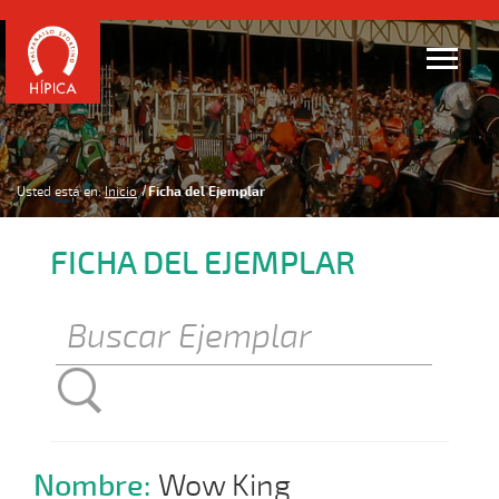
Usted está en:
Inicio
Ficha del Ejemplar
FICHA DEL EJEMPLAR
Nombre:
Wow King