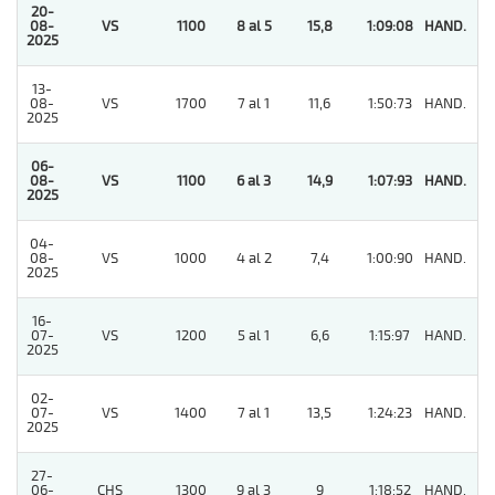
20-
08-
VS
1100
8 al 5
15,8
1:09:08
HAND.
1
2025
13-
08-
VS
1700
7 al 1
11,6
1:50:73
HAND.
7
2025
06-
08-
VS
1100
6 al 3
14,9
1:07:93
HAND.
1
2025
04-
08-
VS
1000
4 al 2
7,4
1:00:90
HAND.
5
2025
16-
07-
VS
1200
5 al 1
6,6
1:15:97
HAND.
4
2025
02-
07-
VS
1400
7 al 1
13,5
1:24:23
HAND.
7
2025
27-
06-
CHS
1300
9 al 3
9
1:18:52
HAND.
9