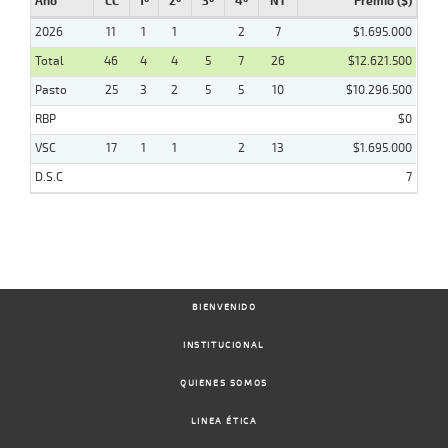
Año
CC
1º
2º
3º
4º
NT
Premio ($)
2026
11
1
1
2
7
$1.695.000
Total
46
4
4
5
7
26
$12.621.500
Pasto
25
3
2
5
5
10
$10.296.500
RBP
$0
VSC
17
1
1
2
13
$1.695.000
D.S.C
7
BIENVENIDO
INSTITUCIONAL
QUIENES SOMOS
LINEA ÉTICA