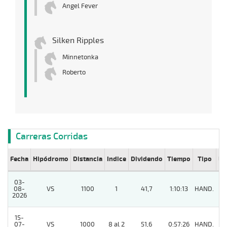
Angel Fever
Silken Ripples
Minnetonka
Roberto
Carreras Corridas
Fecha
Hipódromo
Distancia
Indice
Dividendo
Tiempo
Tipo
Lº
03-
08-
VS
1100
1
41,7
1:10:13
HAND.
6
2026
15-
07-
VS
1000
8 al 2
51,6
0:57:26
HAND.
5