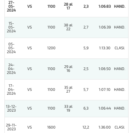
27-
28 al
05-
VS
1100
2,3
1:06:83
HAND.
1
17
2024
15-
38 al
05-
VS
1100
2,7
1:06:39
HAND.
7
22
2024
05-
05-
VS
1200
5,9
1:13:30
CLASI.
2
2024
24-
29 al
04-
VS
1100
2,5
1:06:50
HAND.
2
16
2024
17-
35 al
04-
VS
1100
5,7
1:07:10
HAND.
2
27
2024
13-12-
33 al
VS
1100
6,3
1:06:44
HAND.
5
2023
19
29-11-
VS
1600
12,2
1:36:00
CLASI.
4
2023