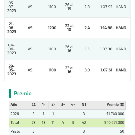
05-
26 al
07-
VS
1100
2,8
1:07:92
HAND.
2
19
2023
21-
22 al
06-
VS
1200
2,4
1:14:88
HAND.
1
10
2023
04-
26 al
06-
VS
1100
1,5
1:07:30
HAND.
3
16
2023
29-
23 al
05-
VS
1100
3,0
1:07:61
HAND.
1
16
2023
Premio
Año
CC
1º
2º
3º
4º
NT
Premio ($)
2026
5
1
1
3
$1.740.000
Total
73
13
11
4
3
42
$40.671.000
Pasto
3
3
$0