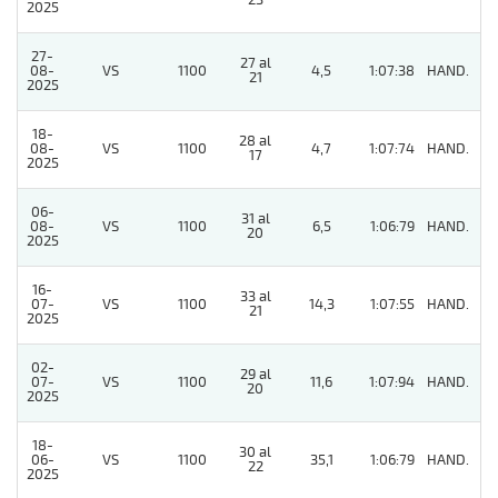
23
2025
27-
27 al
08-
VS
1100
4,5
1:07:38
HAND.
3
21
2025
18-
28 al
08-
VS
1100
4,7
1:07:74
HAND.
5
17
2025
06-
31 al
08-
VS
1100
6,5
1:06:79
HAND.
5
20
2025
16-
33 al
07-
VS
1100
14,3
1:07:55
HAND.
7
21
2025
02-
29 al
07-
VS
1100
11,6
1:07:94
HAND.
5
20
2025
18-
30 al
06-
VS
1100
35,1
1:06:79
HAND.
5
22
2025