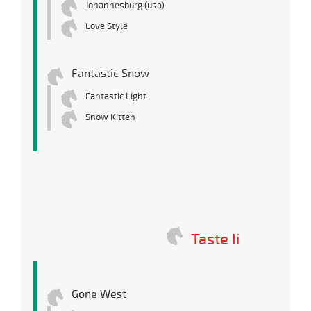
Johannesburg (usa)
Love Style
Fantastic Snow
Fantastic Light
Snow Kitten
Taste Ii
Gone West