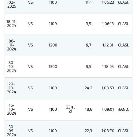
02-
VS
1100
11,4
1:06:23
CLASI.
7
2025
18-11-
VS
1100
3,5
1:06:13
CLASI.
7
2024
06-
11-
VS
1200
9,7
1:12:31
CLASI.
1
2024
30-
10-
VS
1300
9,5
1:18:95
CLASI.
7
2024
20-
10-
VS
1100
24,2
1:08:53
CLASI.
3
2024
16-
33 al
10-
VS
1100
18,6
1:09:01
HAND.
1
21
2024
30-
09-
VS
1100
22,3
1:08:70
CLASI.
6
2024