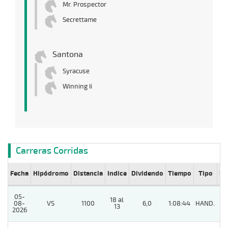
Mr. Prospector
Secrettame
Santona
Syracuse
Winning Ii
Carreras Corridas
Fecha
Hipódromo
Distancia
Indice
Dividendo
Tiempo
Tipo
Lº
05-
18 al
08-
VS
1100
6,0
1:08:44
HAND.
2
13
2026