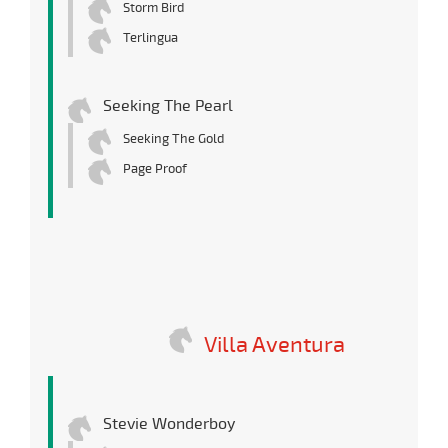
Storm Bird
Terlingua
Seeking The Pearl
Seeking The Gold
Page Proof
Villa Aventura
Stevie Wonderboy