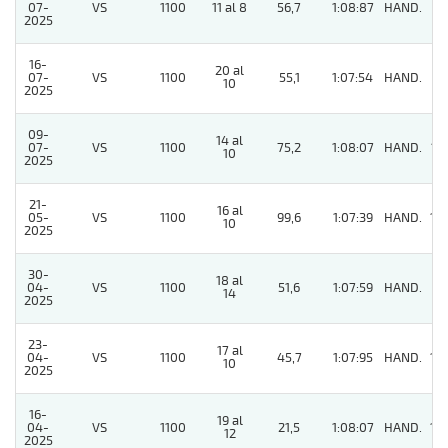
07-
VS
1100
11 al 8
56,7
1:08:87
HAND.
8
2025
16-
20 al
07-
VS
1100
55,1
1:07:54
HAND.
11
10
2025
09-
14 al
07-
VS
1100
75,2
1:08:07
HAND.
13
10
2025
21-
16 al
05-
VS
1100
99,6
1:07:39
HAND.
10
10
2025
30-
18 al
04-
VS
1100
51,6
1:07:59
HAND.
9
14
2025
23-
17 al
04-
VS
1100
45,7
1:07:95
HAND.
14
10
2025
16-
19 al
04-
VS
1100
21,5
1:08:07
HAND.
10
12
2025