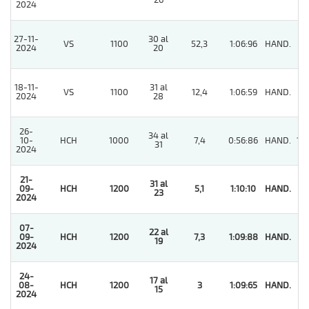
26
2024
27-11-
30 al
VS
1100
52,3
1:06:96
HAND.
8
2024
20
18-11-
31 al
VS
1100
12,4
1:06:59
HAND.
6
2024
28
26-
34 al
10-
HCH
1000
7,4
0:56:86
HAND.
10
31
2024
21-
31 al
09-
HCH
1200
5,1
1:10:10
HAND.
1
23
2024
07-
22 al
09-
HCH
1200
7,3
1:09:88
HAND.
1
19
2024
24-
17 al
08-
HCH
1200
3
1:09:65
HAND.
1
15
2024