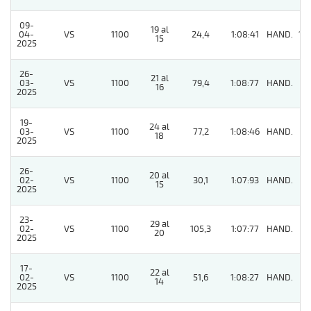
09-
19 al
04-
VS
1100
24,4
1:08:41
HAND.
10
15
2025
26-
21 al
03-
VS
1100
79,4
1:08:77
HAND.
5
16
2025
19-
24 al
03-
VS
1100
77,2
1:08:46
HAND.
9
18
2025
26-
20 al
02-
VS
1100
30,1
1:07:93
HAND.
11
15
2025
23-
29 al
02-
VS
1100
105,3
1:07:77
HAND.
8
20
2025
17-
22 al
02-
VS
1100
51,6
1:08:27
HAND.
11
14
2025