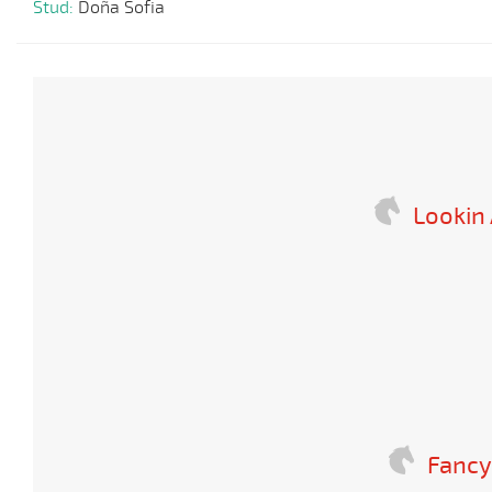
Stud:
Doña Sofia
Lookin 
Fanc