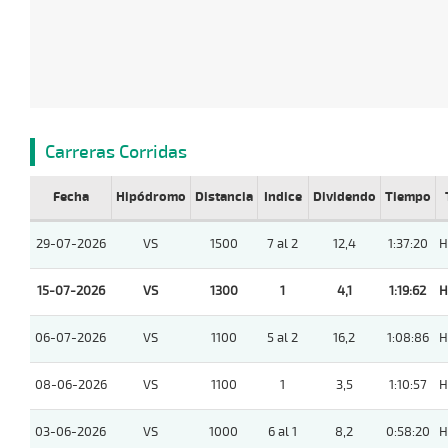
Carreras Corridas
Fecha
Hipódromo
Distancia
Indice
Dividendo
Tiempo
29-07-2026
VS
1500
7 al 2
12,4
1:37:20
H
15-07-2026
VS
1300
1
4,1
1:19:62
H
06-07-2026
VS
1100
5 al 2
16,2
1:08:86
H
08-06-2026
VS
1100
1
3,5
1:10:57
H
03-06-2026
VS
1000
6 al 1
8,2
0:58:20
H