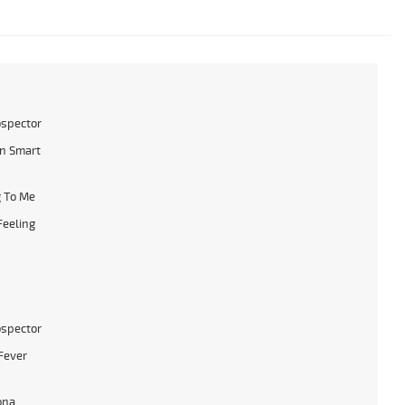
ospector
n Smart
 To Me
Feeling
ospector
Fever
ona