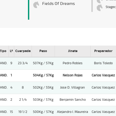
Fields Of Dreams
Stagec
Tipo
Lº
Cuerpada
Peso
Jinete
Preparador
AND.
9
23 3/4
507Kg / 57Kg
Pedro Robles
Boris Toledo
AND.
1
504Kg / 57Kg
Nelson Rojas
Carlos Vasquez
AND.
4
8
502Kg / 55Kg
Jose D. Villagran
Carlos Vasquez
AND.
2
2 1/4
503Kg / 57Kg
Benjamin Sancho
Carlos Vasquez
AND.
15
19 1/2
500Kg / 57Kg
Alejandro I. Maureira
Carlos Vasquez