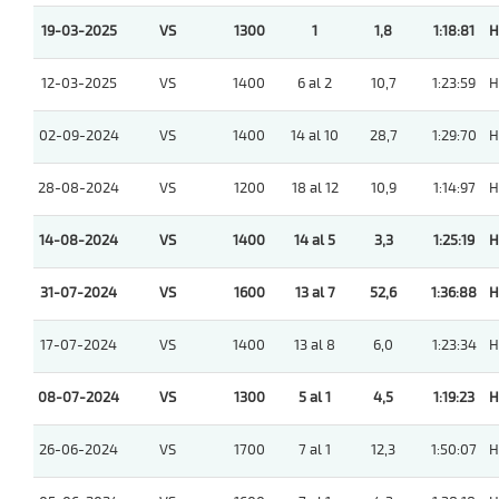
19-03-2025
VS
1300
1
1,8
1:18:81
H
12-03-2025
VS
1400
6 al 2
10,7
1:23:59
H
02-09-2024
VS
1400
14 al 10
28,7
1:29:70
H
28-08-2024
VS
1200
18 al 12
10,9
1:14:97
H
14-08-2024
VS
1400
14 al 5
3,3
1:25:19
H
31-07-2024
VS
1600
13 al 7
52,6
1:36:88
H
17-07-2024
VS
1400
13 al 8
6,0
1:23:34
H
08-07-2024
VS
1300
5 al 1
4,5
1:19:23
H
26-06-2024
VS
1700
7 al 1
12,3
1:50:07
H