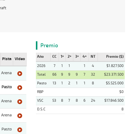
raft
Premio
Año
CC
1º
2º
3º
4º
NT
Premio ($)
Pista
Video
2026
7
1
1
1
4
$1.827.500
Arena
Total
66
9
9
9
7
32
$23.371.500
Pasto
13
1
2
1
1
8
$5.525.000
Pasto
RBP
$0
VSC
53
8
7
8
6
24
$17.846.500
Arena
D.S.C
8
Arena
Pasto