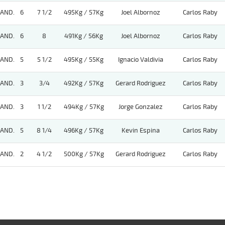
AND.
6
7 1/2
495Kg / 57Kg
Joel Albornoz
Carlos Raby
AND.
6
8
491Kg / 56Kg
Joel Albornoz
Carlos Raby
AND.
5
5 1/2
495Kg / 55Kg
Ignacio Valdivia
Carlos Raby
AND.
3
3/4
492Kg / 57Kg
Gerard Rodriguez
Carlos Raby
AND.
3
1 1/2
494Kg / 57Kg
Jorge Gonzalez
Carlos Raby
AND.
5
8 1/4
496Kg / 57Kg
Kevin Espina
Carlos Raby
AND.
2
4 1/2
500Kg / 57Kg
Gerard Rodriguez
Carlos Raby