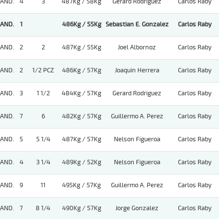
AND.
4
3
487Kg / 58Kg
Gerard Rodriguez
Carlos Raby
AND.
1
486Kg / 55Kg
Sebastian E. Gonzalez
Carlos Raby
AND.
2
2
487Kg / 55Kg
Joel Albornoz
Carlos Raby
AND.
2
1/2 PCZ
486Kg / 57Kg
Joaquin Herrera
Carlos Raby
AND.
3
1 1/2
484Kg / 57Kg
Gerard Rodriguez
Carlos Raby
AND.
7
6
482Kg / 57Kg
Guillermo A. Perez
Carlos Raby
AND.
5
5 1/4
487Kg / 57Kg
Nelson Figueroa
Carlos Raby
AND.
4
3 1/4
489Kg / 52Kg
Nelson Figueroa
Carlos Raby
AND.
9
11
495Kg / 57Kg
Guillermo A. Perez
Carlos Raby
AND.
7
8 1/4
490Kg / 57Kg
Jorge Gonzalez
Carlos Raby