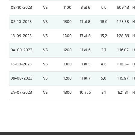
08-10-2023
VS
1100
8 al 6
6,6
1:09:43
H
02-10-2023
VS
1300
11 al 8
18,6
1:23:38
H
13-09-2023
VS
1400
13 al 8
15,2
1:28:89
H
04-09-2023
VS
1200
11 al 6
2,7
1:16:07
H
16-08-2023
VS
1300
11 al 5
4,6
1:18:24
H
09-08-2023
VS
1200
11 al 7
5,0
1:15:97
H
24-07-2023
VS
1300
10 al 6
3,1
1:21:81
H