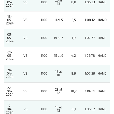
26 al
05-
VS
1100
8,8
1:06:33
HAND.
2
13
2024
13-
05-
VS
1100
11 al 5
3,5
1:08:12
HAND.
1
2024
05-
05-
VS
1100
14 al 7
1,9
1:07:77
HAND.
7
2024
01-
05-
VS
1100
15 al 9
4,2
1:06:78
HAND.
4
2024
24-
13 al
04-
VS
1100
8,9
1:07:39
HAND.
3
10
2024
22-
23 al
04-
VS
1100
18,2
1:06:61
HAND.
4
12
2024
17-
15 al
04-
VS
1100
15,1
1:06:52
HAND.
8
12
2024