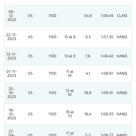
06-
12-
VS
1100
54,6
1:06:49
CLASI.
9
2023
22-11-
VS
1100
15 al 9
9,3
1:07:35
HAND.
4
2023
13-11-
VS
1100
13 al 9
7,6
1:06:40
HAND.
6
2023
01-11-
11 al
VS
1100
4,1
1:08:61
HAND.
7
2023
10
25-
13 al
10-
VS
1100
18,8
1:09:10
HAND.
4
10
2023
18-
16 al
10-
VS
1100
16,4
1:08:05
HAND.
11
13
2023
27-
17 al
09-
VS
1100
5,3
1:08:22
HAND.
10