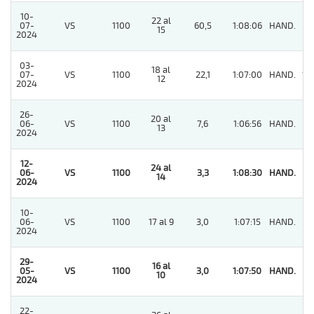
10-
22 al
07-
VS
1100
60,5
1:08:06
HAND.
11
15
2024
03-
18 al
07-
VS
1100
22,1
1:07:00
HAND.
12
12
2024
26-
20 al
06-
VS
1100
7,6
1:06:56
HAND.
8
13
2024
12-
24 al
06-
VS
1100
3,3
1:08:30
HAND.
1
14
2024
10-
06-
VS
1100
17 al 9
3,0
1:07:15
HAND.
6
2024
29-
16 al
05-
VS
1100
3,0
1:07:50
HAND.
1
10
2024
22-