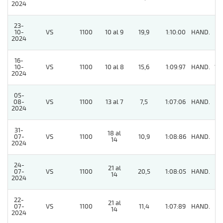
2024
23-
10-
VS
1100
10 al 9
19,9
1:10:00
HAND.
8
2024
16-
10-
VS
1100
10 al 8
15,6
1:09:97
HAND.
13
2024
05-
08-
VS
1100
13 al 7
7,5
1:07:06
HAND.
5
2024
31-
18 al
07-
VS
1100
10,9
1:08:86
HAND.
7
14
2024
24-
21 al
07-
VS
1100
20,5
1:08:05
HAND.
7
14
2024
22-
21 al
07-
VS
1100
11,4
1:07:89
HAND.
4
14
2024