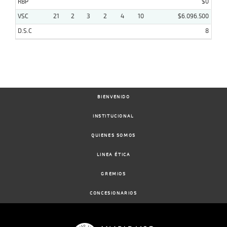
RBP
$0
VSC
21
2
3
2
4
10
$6.096.500
D.S.C
8
BIENVENIDO
INSTITUCIONAL
QUIENES SOMOS
LINEA ÉTICA
GREMIOS
CONCESIONARIOS