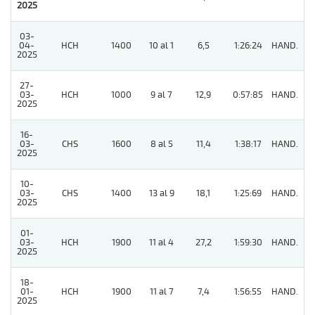
2025
03-
04-
HCH
1400
10 al 1
6,5
1:26:24
HAND.
9
2025
27-
03-
HCH
1000
9 al 7
12,9
0:57:85
HAND.
6
2025
16-
03-
CHS
1600
8 al 5
11,4
1:38:17
HAND.
3
2025
10-
03-
CHS
1400
13 al 9
18,1
1:25:69
HAND.
8
2025
01-
03-
HCH
1900
11 al 4
27,2
1:59:30
HAND.
5
2025
18-
01-
HCH
1900
11 al 7
7,4
1:56:55
HAND.
8
2025