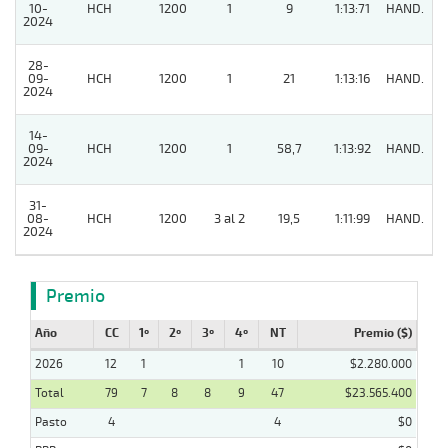
10-
HCH
1200
1
9
1:13:71
HAND.
4
2024
28-
09-
HCH
1200
1
21
1:13:16
HAND.
4
2024
14-
09-
HCH
1200
1
58,7
1:13:92
HAND.
11
2024
31-
08-
HCH
1200
3 al 2
19,5
1:11:99
HAND.
11
2024
Premio
Año
CC
1º
2º
3º
4º
NT
Premio ($)
2026
12
1
1
10
$2.280.000
Total
79
7
8
8
9
47
$23.565.400
Pasto
4
4
$0