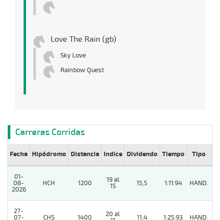
Love The Rain (gb)
Sky Love
Rainbow Quest
Carreras Corridas
Fecha
Hipódromo
Distancia
Indice
Dividendo
Tiempo
Tipo
Lº
01-
19 al
08-
HCH
1200
15,5
1:11:94
HAND.
9
15
2026
27-
20 al
07-
CHS
1400
11,4
1:25:93
HAND.
12