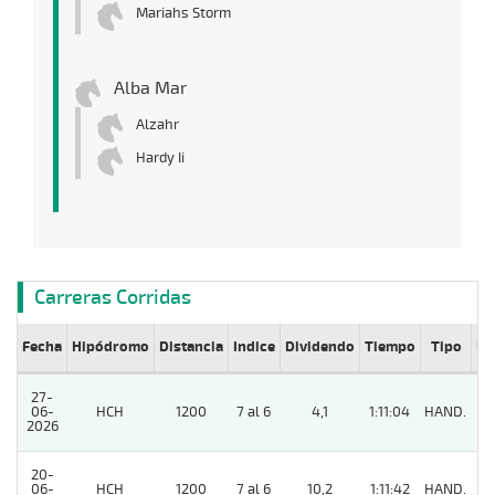
Mariahs Storm
Alba Mar
Alzahr
Hardy Ii
Carreras Corridas
Fecha
Hipódromo
Distancia
Indice
Dividendo
Tiempo
Tipo
Lº
27-
06-
HCH
1200
7 al 6
4,1
1:11:04
HAND.
4
2026
20-
06-
HCH
1200
7 al 6
10,2
1:11:42
HAND.
5