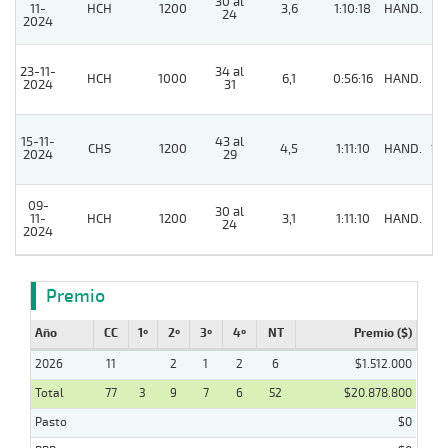
30 al
11-
HCH
1200
3,6
1:10:18
HAND.
6
24
2024
23-11-
34 al
HCH
1000
6,1
0:56:16
HAND.
7
2024
31
15-11-
43 al
CHS
1200
4,5
1:11:10
HAND.
13
2024
29
09-
30 al
11-
HCH
1200
3,1
1:11:10
HAND.
2
24
2024
Premio
Año
CC
1º
2º
3º
4º
NT
Premio ($)
2026
11
2
1
2
6
$1.512.000
Total
77
3
9
7
6
52
$20.878.800
Pasto
$0