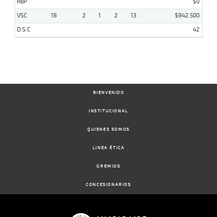
RBP
$0
VSC
18
2
1
2
13
$942.500
D.S.C
42
BIENVENIDO
INSTITUCIONAL
QUIENES SOMOS
LINEA ÉTICA
GREMIOS
CONCESIONARIOS