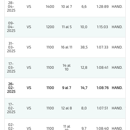
28-
04-
VS
1400
10 al 7
6,6
1:28:89
HAND.
8
2025
09-
04-
VS
1200
11 al 5
10,0
1:15:03
HAND.
3
2025
31-
03-
VS
1100
16 al 11
38,5
1:07:33
HAND.
5
2025
17-
14 al
03-
VS
1100
12,8
1:08:41
HAND.
8
10
2025
26-
02-
VS
1100
9 al 7
14,7
1:08:76
HAND.
1
2025
17-
02-
VS
1100
12 al 8
8,0
1:07:51
HAND.
10
2025
02-
11 al
02-
VS
1100
9,7
1:08:40
HAND.
9