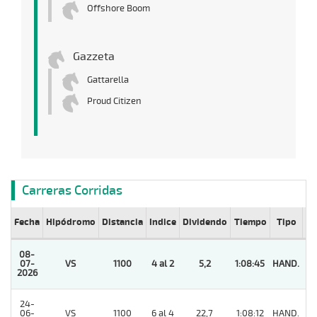
Offshore Boom
Gazzeta
Gattarella
Proud Citizen
Carreras Corridas
Fecha
Hipódromo
Distancia
Indice
Dividendo
Tiempo
Tipo
Lº
08-
07-
VS
1100
4 al 2
5,2
1:08:45
HAND.
1
2026
24-
06-
VS
1100
6 al 4
22,7
1:08:12
HAND.
5