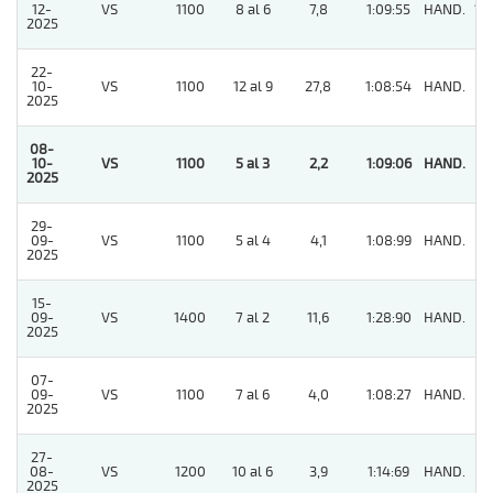
12-
VS
1100
8 al 6
7,8
1:09:55
HAND.
10
2025
22-
10-
VS
1100
12 al 9
27,8
1:08:54
HAND.
11
2025
08-
10-
VS
1100
5 al 3
2,2
1:09:06
HAND.
1
2025
29-
09-
VS
1100
5 al 4
4,1
1:08:99
HAND.
3
2025
15-
09-
VS
1400
7 al 2
11,6
1:28:90
HAND.
7
2025
07-
09-
VS
1100
7 al 6
4,0
1:08:27
HAND.
5
2025
27-
08-
VS
1200
10 al 6
3,9
1:14:69
HAND.
4
2025