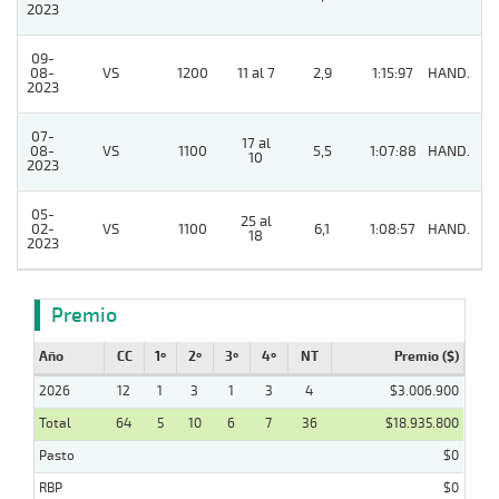
2023
09-
08-
VS
1200
11 al 7
2,9
1:15:97
HAND.
2
2023
07-
17 al
08-
VS
1100
5,5
1:07:88
HAND.
4
10
2023
05-
25 al
02-
VS
1100
6,1
1:08:57
HAND.
9
18
2023
Premio
Año
CC
1º
2º
3º
4º
NT
Premio ($)
2026
12
1
3
1
3
4
$3.006.900
Total
64
5
10
6
7
36
$18.935.800
Pasto
$0
RBP
$0