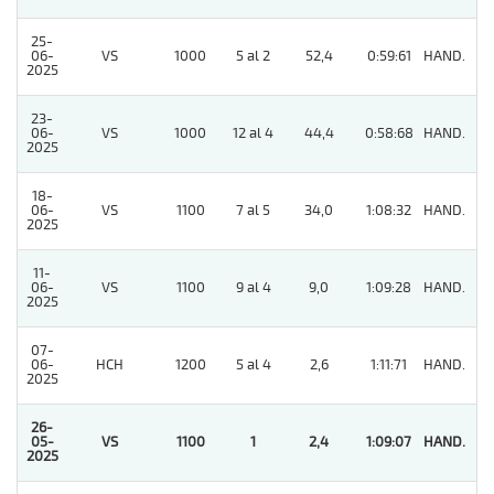
25-
06-
VS
1000
5 al 2
52,4
0:59:61
HAND.
6
2025
23-
06-
VS
1000
12 al 4
44,4
0:58:68
HAND.
9
2025
18-
06-
VS
1100
7 al 5
34,0
1:08:32
HAND.
9
2025
11-
06-
VS
1100
9 al 4
9,0
1:09:28
HAND.
11
2025
07-
06-
HCH
1200
5 al 4
2,6
1:11:71
HAND.
3
2025
26-
05-
VS
1100
1
2,4
1:09:07
HAND.
1
2025