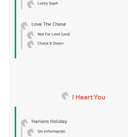
Lucky Soph
Love The Chase
Not For Love (usa)
Chase It Down
I Heart You
Harlans Holiday
Sin Información