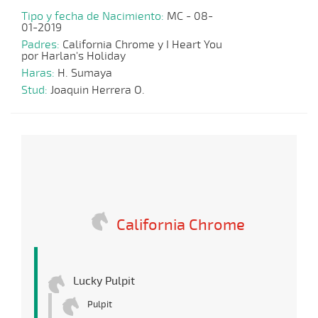
Tipo y fecha de Nacimiento:
MC - 08-
01-2019
Padres:
California Chrome y I Heart You
por Harlan's Holiday
Haras:
H. Sumaya
Stud:
Joaquin Herrera O.
California Chrome
Lucky Pulpit
Pulpit