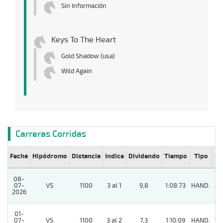
Sin Información
Keys To The Heart
Gold Shadow (usa)
Wild Again
Carreras Corridas
Fecha
Hipódromo
Distancia
Indice
Dividendo
Tiempo
Tipo
Lº
08-
07-
VS
1100
3 al 1
9,8
1:08:73
HAND.
2
2026
01-
07-
VS
1100
3 al 2
7,3
1:10:09
HAND.
12