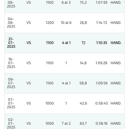
08-
VS
1100
6 al 3
75,2
1:07:93
HAND.
10
2025
04-
08-
VS
1200
10 al 6
26,8
1:14:72
HAND.
8
2025
21-
07-
VS
1100
4 al 1
7,1
1:10:35
HAND.
1
2025
16-
07-
VS
1100
1
14,8
1:09:28
HAND.
4
2025
09-
07-
VS
1100
4 al 1
58,8
1:09:56
HAND.
7
2025
07-
07-
VS
1000
1
42,6
0:58:45
HAND.
8
2025
02-
07-
VS
1000
7 al 2
63,7
0:58:16
HAND.
11
2025