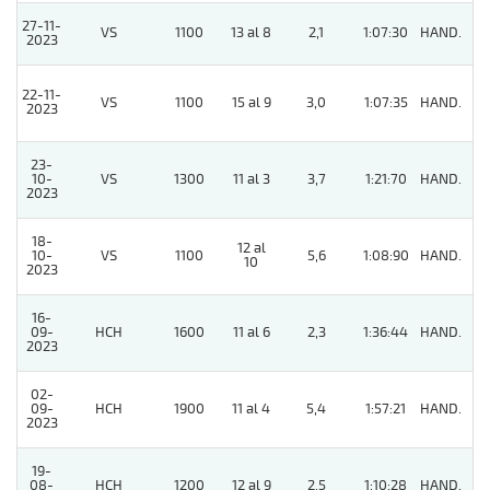
27-11-
VS
1100
13 al 8
2,1
1:07:30
HAND.
2
2023
22-11-
VS
1100
15 al 9
3,0
1:07:35
HAND.
6
2023
23-
10-
VS
1300
11 al 3
3,7
1:21:70
HAND.
3
2023
18-
12 al
10-
VS
1100
5,6
1:08:90
HAND.
5
10
2023
16-
09-
HCH
1600
11 al 6
2,3
1:36:44
HAND.
5
2023
02-
09-
HCH
1900
11 al 4
5,4
1:57:21
HAND.
3
2023
19-
08-
HCH
1200
12 al 9
2,5
1:10:28
HAND.
4