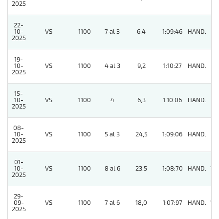
2025
22-
10-
VS
1100
7 al 3
6,4
1:09:46
HAND.
4
2025
19-
10-
VS
1100
4 al 3
9,2
1:10:27
HAND.
7
2025
15-
10-
VS
1100
4
6,3
1:10:06
HAND.
2
2025
08-
10-
VS
1100
5 al 3
24,5
1:09:06
HAND.
4
2025
01-
10-
VS
1100
8 al 6
23,5
1:08:70
HAND.
10
2025
29-
09-
VS
1100
7 al 6
18,0
1:07:97
HAND.
10
2025