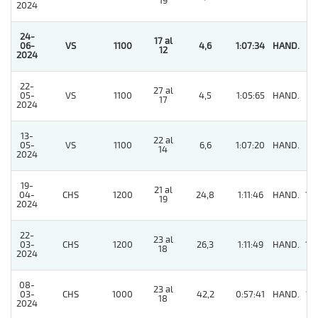
19
2024
24-
17 al
06-
VS
1100
4,6
1:07:34
HAND.
1
12
2024
22-
27 al
05-
VS
1100
4,5
1:05:65
HAND.
9
17
2024
13-
22 al
05-
VS
1100
6,6
1:07:20
HAND.
6
14
2024
19-
21 al
04-
CHS
1200
24,8
1:11:46
HAND.
14
19
2024
22-
23 al
03-
CHS
1200
26,3
1:11:49
HAND.
14
18
2024
08-
23 al
03-
CHS
1000
42,2
0:57:41
HAND.
13
18
2024