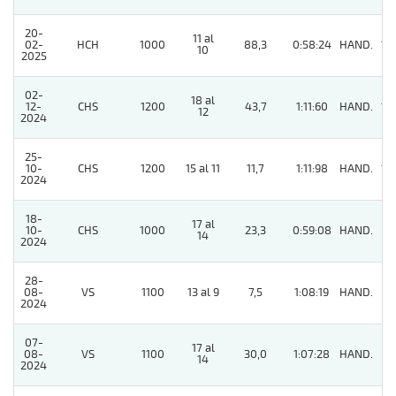
20-
11 al
02-
HCH
1000
88,3
0:58:24
HAND.
15
10
2025
02-
18 al
12-
CHS
1200
43,7
1:11:60
HAND.
12
12
2024
25-
10-
CHS
1200
15 al 11
11,7
1:11:98
HAND.
12
2024
18-
17 al
10-
CHS
1000
23,3
0:59:08
HAND.
11
14
2024
28-
08-
VS
1100
13 al 9
7,5
1:08:19
HAND.
9
2024
07-
17 al
08-
VS
1100
30,0
1:07:28
HAND.
11
14
2024