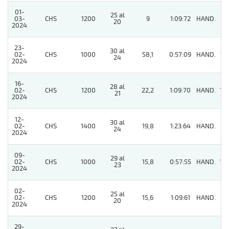
01-
25 al
03-
CHS
1200
9
1:09:72
HAND.
11
20
2024
23-
30 al
02-
CHS
1000
58,1
0:57:09
HAND.
13
24
2024
16-
28 al
02-
CHS
1200
22,2
1:09:70
HAND.
10
21
2024
12-
30 al
02-
CHS
1400
19,8
1:23:64
HAND.
9
24
2024
09-
29 al
02-
CHS
1000
15,8
0:57:55
HAND.
14
23
2024
02-
25 al
02-
CHS
1200
15,6
1:09:61
HAND.
2
20
2024
29-