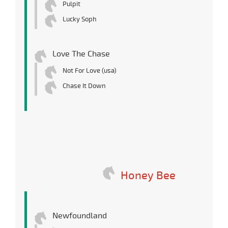
Pulpit
Lucky Soph
Love The Chase
Not For Love (usa)
Chase It Down
Honey Bee
Newfoundland