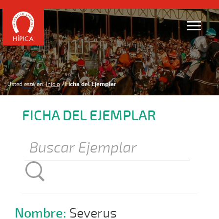
Usted está en:
Inicio
Ficha del Ejemplar
FICHA DEL EJEMPLAR
Nombre:
Severus