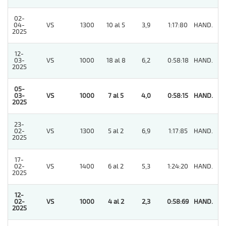
02-
04-
VS
1300
10 al 5
3,9
1:17:80
HAND.
2
2025
12-
03-
VS
1000
18 al 8
6,2
0:58:18
HAND.
5
2025
05-
03-
VS
1000
7 al 5
4,0
0:58:15
HAND.
1
2025
23-
02-
VS
1300
5 al 2
6,9
1:17:85
HAND.
2
2025
17-
02-
VS
1400
6 al 2
5,3
1:24:20
HAND.
3
2025
12-
02-
VS
1000
4 al 2
2,3
0:58:69
HAND.
1
2025