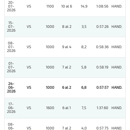
20-
07-
VS
1100
10 al 6
14,9
1:08:56
HAND.
8
2026
15-
07-
VS
1000
8 al 2
3,5
0:57:26
HAND.
4
2026
08-
07-
VS
1000
9 al 4
8,2
0:58:36
HAND.
2
2026
01-
07-
VS
1000
7 al 2
5,8
0:58:19
HAND.
2
2026
24-
06-
VS
1000
6 al 2
6,8
0:57:57
HAND.
1
2026
17-
06-
VS
1600
6 al 1
7,5
1:37:60
HAND.
7
2026
08-
06-
VS
1000
7 al 2
4,0
0:57:75
HAND.
4