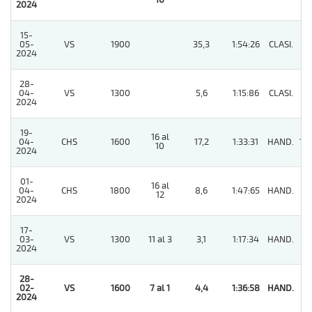
10
2024
15-
05-
VS
1900
35,3
1:54:26
CLASI.
6
2024
28-
04-
VS
1300
5,6
1:15:86
CLASI.
2
2024
19-
16 al
04-
CHS
1600
17,2
1:33:31
HAND.
10
10
2024
01-
16 al
04-
CHS
1800
8,6
1:47:65
HAND.
4
12
2024
17-
03-
VS
1300
11 al 3
3,1
1:17:34
HAND.
2
2024
28-
02-
VS
1600
7 al 1
4,4
1:36:58
HAND.
1
2024