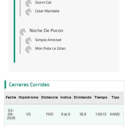
Storm Cat
Clear Mandate
Noche De Pucon
Simple Amistad
Mon Pote Le Gitan
Carreras Corridas
Fecha
Hipódromo
Distancia
Indice
Dividendo
Tiempo
Tipo
Lº
03-
08-
VS
1100
9 al 6
18,9
1:09:13
HAND.
10
2026