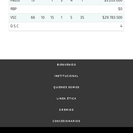
Pasto
15
1
3
4
7
$5.203.000
RBP
$0
VSC
66
10
15
1
5
35
$29.783.500
D.S.C
4
BIENVENIDO
INSTITUCIONAL
QUIENES SOMOS
LINEA ÉTICA
GREMIOS
CONCESIONARIOS