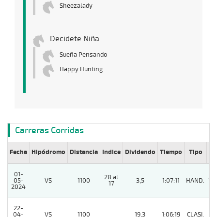
Sheezalady
Decidete Niña
Sueña Pensando
Happy Hunting
Carreras Corridas
Fecha
Hipódromo
Distancia
Indice
Dividendo
Tiempo
Tipo
Lº
01-
28 al
05-
VS
1100
3,5
1:07:11
HAND.
10
17
2024
22-
04-
VS
1100
19,3
1:06:19
CLASI.
4