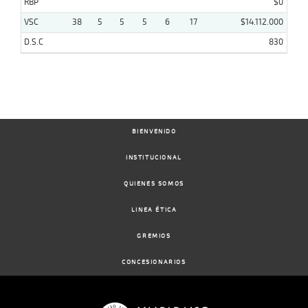
RBP
$0
VSC
38
5
5
5
6
17
$14.112.000
D.S.C
830
BIENVENIDO
INSTITUCIONAL
QUIENES SOMOS
LINEA ÉTICA
GREMIOS
CONCESIONARIOS