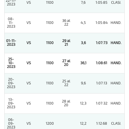
22-11-
VS
1100
7,6
1:05:85
CLASI.
8
2023
08-
36 al
11-
VS
1100
4,5
1:05:84
HAND.
4
22
2023
01-11-
29 al
VS
1100
3,6
1:07:73
HAND.
1
2023
21
25-
27 al
10-
VS
1100
36,1
1:08:61
HAND.
1
20
2023
20-
25 al
09-
VS
1100
9,6
1:07:13
HAND.
8
22
2023
13-
28 al
09-
VS
1100
12,3
1:07:32
HAND.
11
20
2023
06-
09-
VS
1200
12,2
1:12:68
CLASI.
7
2023