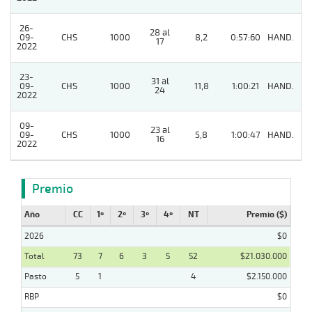
26-
28 al
09-
CHS
1000
8,2
0:57:60
HAND.
9
17
2022
23-
31 al
09-
CHS
1000
11,8
1:00:21
HAND.
8
24
2022
09-
23 al
09-
CHS
1000
5,8
1:00:47
HAND.
3
16
2022
Premio
Año
CC
1º
2º
3º
4º
NT
Premio ($)
2026
$0
Total
73
7
6
3
5
52
$21.030.000
Pasto
5
1
4
$2.150.000
RBP
$0