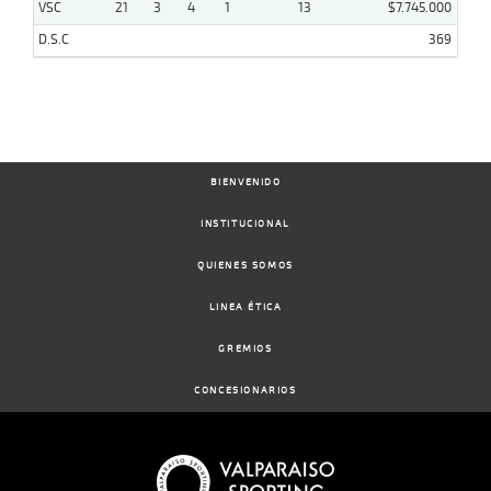
VSC
21
3
4
1
13
$7.745.000
D.S.C
369
BIENVENIDO
INSTITUCIONAL
QUIENES SOMOS
LINEA ÉTICA
GREMIOS
CONCESIONARIOS