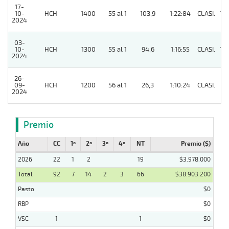
17-
10-
HCH
1400
55 al 1
103,9
1:22:84
CLASI.
10
2024
03-
10-
HCH
1300
55 al 1
94,6
1:16:55
CLASI.
14
2024
26-
09-
HCH
1200
56 al 1
26,3
1:10:24
CLASI.
11
2024
Premio
Año
CC
1º
2º
3º
4º
NT
Premio ($)
2026
22
1
2
19
$3.978.000
Total
92
7
14
2
3
66
$38.903.200
Pasto
$0
RBP
$0
VSC
1
1
$0