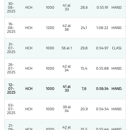
30-
41 al
08-
HCH
1000
28,6
0:55:91
HAND.
12
33
2025
16-
42 al
08-
HCH
1200
24,1
1:08:22
HAND.
10
38
2025
31-
07-
HCH
1000
56 al 1
29,8
0:54:97
CLASI.
6
2025
26-
42 al
07-
HCH
1000
15,4
0:55:88
HAND.
5
34
2025
12-
41 al
07-
HCH
1000
7,6
0:56:34
HAND.
1
33
2025
03-
39 al
07-
HCH
1000
20,9
0:54:54
HAND.
2
34
2025
21-
42 al
06-
HCH
1000
35,5
0:55:44
HAND.
7