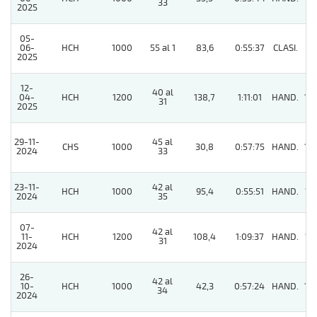
33
2025
05-
06-
HCH
1000
55 al 1
83,6
0:55:37
CLASI.
8
2025
12-
40 al
04-
HCH
1200
138,7
1:11:01
HAND.
14
31
2025
29-11-
45 al
CHS
1000
30,8
0:57:75
HAND.
10
2024
33
23-11-
42 al
HCH
1000
95,4
0:55:51
HAND.
12
2024
35
07-
42 al
11-
HCH
1200
108,4
1:09:37
HAND.
12
31
2024
26-
42 al
10-
HCH
1000
42,3
0:57:24
HAND.
10
34
2024