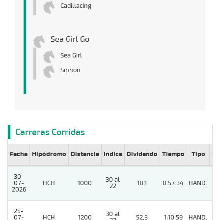
Cadillacing
Sea Girl Go
Sea Girl
Siphon
Carreras Corridas
Fecha
Hipódromo
Distancia
Indice
Dividendo
Tiempo
Tipo
Lº
30-
30 al
07-
HCH
1000
18,1
0:57:34
HAND.
11
22
2026
25-
30 al
07-
HCH
1200
52,3
1:10:59
HAND.
7