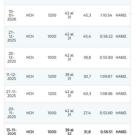
10-
42 al
01-
HCH
1200
45,3
1:10:54
HAND.
10
31
2026
27-
42 al
12-
HCH
1000
45,4
0:56:22
HAND.
6
31
2025
20-
42 al
12-
HCH
1000
39,8
0:55:80
HAND.
13
31
2025
11-12-
39 al
HCH
1200
30,7
1:09:87
HAND.
12
2025
31
27-11-
42 al
HCH
1200
40,3
1:08:66
HAND.
5
2025
31
20-
42 al
11-
HCH
1000
27,4
0:55:60
HAND.
8
31
2025
15-11-
39 al
HCH
1000
31,8
0:56:51
HAND.
1
2025
32