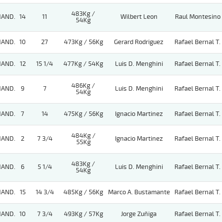
483Kg /
HAND.
14
11
Wilbert Leon
Raul Montesino
54Kg
HAND.
10
27
473Kg / 56Kg
Gerard Rodriguez
Rafael Bernal T.
HAND.
12
15 1/4
477Kg / 54Kg
Luis D. Menghini
Rafael Bernal T.
486Kg /
HAND.
9
7
Luis D. Menghini
Rafael Bernal T.
54Kg
HAND.
7
14
475Kg / 56Kg
Ignacio Martinez
Rafael Bernal T.
484Kg /
HAND.
2
7 3/4
Ignacio Martinez
Rafael Bernal T.
55Kg
483Kg /
HAND.
6
5 1/4
Luis D. Menghini
Rafael Bernal T.
54Kg
HAND.
15
14 3/4
485Kg / 56Kg
Marco A. Bustamante
Rafael Bernal T.
HAND.
10
7 3/4
493Kg / 57Kg
Jorge Zuñiga
Rafael Bernal T.