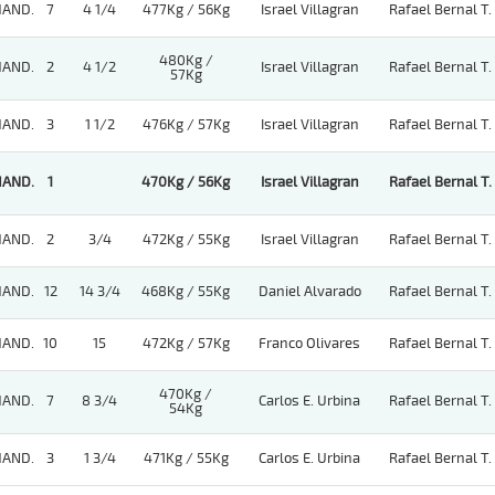
HAND.
7
4 1/4
477Kg / 56Kg
Israel Villagran
Rafael Bernal T.
480Kg /
HAND.
2
4 1/2
Israel Villagran
Rafael Bernal T.
57Kg
HAND.
3
1 1/2
476Kg / 57Kg
Israel Villagran
Rafael Bernal T.
HAND.
1
470Kg / 56Kg
Israel Villagran
Rafael Bernal T.
HAND.
2
3/4
472Kg / 55Kg
Israel Villagran
Rafael Bernal T.
HAND.
12
14 3/4
468Kg / 55Kg
Daniel Alvarado
Rafael Bernal T.
HAND.
10
15
472Kg / 57Kg
Franco Olivares
Rafael Bernal T.
470Kg /
HAND.
7
8 3/4
Carlos E. Urbina
Rafael Bernal T.
54Kg
HAND.
3
1 3/4
471Kg / 55Kg
Carlos E. Urbina
Rafael Bernal T.