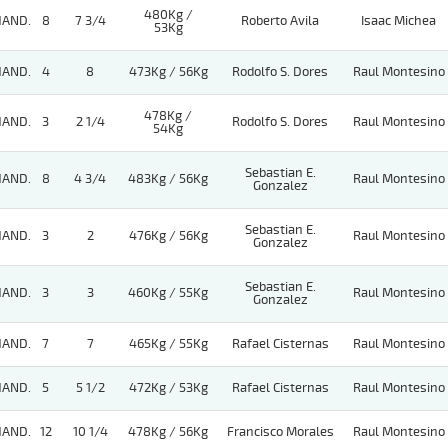
480Kg /
HAND.
8
7 3/4
Roberto Avila
Isaac Michea
53Kg
HAND.
4
8
473Kg / 56Kg
Rodolfo S. Dores
Raul Montesino
478Kg /
HAND.
3
2 1/4
Rodolfo S. Dores
Raul Montesino
54Kg
Sebastian E.
HAND.
8
4 3/4
483Kg / 56Kg
Raul Montesino
Gonzalez
Sebastian E.
HAND.
3
2
476Kg / 56Kg
Raul Montesino
Gonzalez
Sebastian E.
HAND.
3
3
460Kg / 55Kg
Raul Montesino
Gonzalez
HAND.
7
7
465Kg / 55Kg
Rafael Cisternas
Raul Montesino
HAND.
5
5 1/2
472Kg / 53Kg
Rafael Cisternas
Raul Montesino
HAND.
12
10 1/4
478Kg / 56Kg
Francisco Morales
Raul Montesino