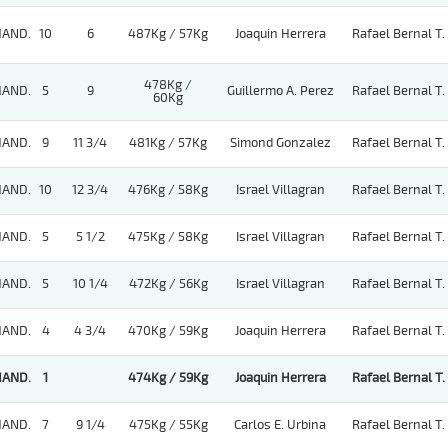
HAND.
10
6
487Kg / 57Kg
Joaquin Herrera
Rafael Bernal T.
478Kg /
HAND.
5
9
Guillermo A. Perez
Rafael Bernal T.
60Kg
HAND.
9
11 3/4
481Kg / 57Kg
Simond Gonzalez
Rafael Bernal T.
HAND.
10
12 3/4
476Kg / 58Kg
Israel Villagran
Rafael Bernal T.
HAND.
5
5 1/2
475Kg / 58Kg
Israel Villagran
Rafael Bernal T.
HAND.
5
10 1/4
472Kg / 56Kg
Israel Villagran
Rafael Bernal T.
HAND.
4
4 3/4
470Kg / 59Kg
Joaquin Herrera
Rafael Bernal T.
HAND.
1
474Kg / 59Kg
Joaquin Herrera
Rafael Bernal T.
HAND.
7
9 1/4
475Kg / 55Kg
Carlos E. Urbina
Rafael Bernal T.