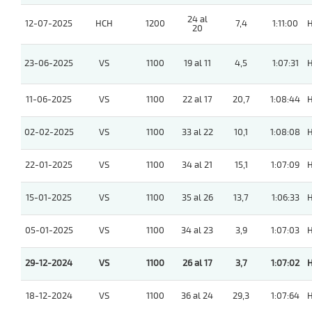
24 al
12-07-2025
HCH
1200
7,4
1:11:00
20
23-06-2025
VS
1100
19 al 11
4,5
1:07:31
11-06-2025
VS
1100
22 al 17
20,7
1:08:44
02-02-2025
VS
1100
33 al 22
10,1
1:08:08
22-01-2025
VS
1100
34 al 21
15,1
1:07:09
15-01-2025
VS
1100
35 al 26
13,7
1:06:33
05-01-2025
VS
1100
34 al 23
3,9
1:07:03
29-12-2024
VS
1100
26 al 17
3,7
1:07:02
18-12-2024
VS
1100
36 al 24
29,3
1:07:64