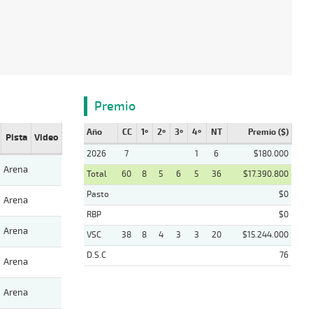
Premio
Año
CC
1º
2º
3º
4º
NT
Premio ($)
Pista
Video
2026
7
1
6
$180.000
Arena
Total
60
8
5
6
5
36
$17.390.800
Pasto
$0
Arena
RBP
$0
Arena
VSC
38
8
4
3
3
20
$15.244.000
D.S.C
76
Arena
Arena