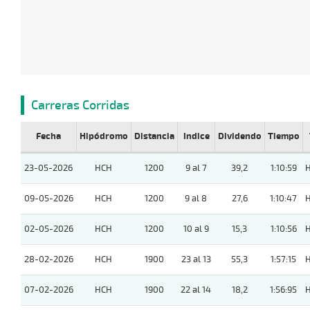
Carreras Corridas
Fecha
Hipódromo
Distancia
Indice
Dividendo
Tiempo
23-05-2026
HCH
1200
9 al 7
39,2
1:10:59
09-05-2026
HCH
1200
9 al 8
27,6
1:10:47
02-05-2026
HCH
1200
10 al 9
15,3
1:10:56
28-02-2026
HCH
1900
23 al 13
55,3
1:57:15
07-02-2026
HCH
1900
22 al 14
18,2
1:56:95