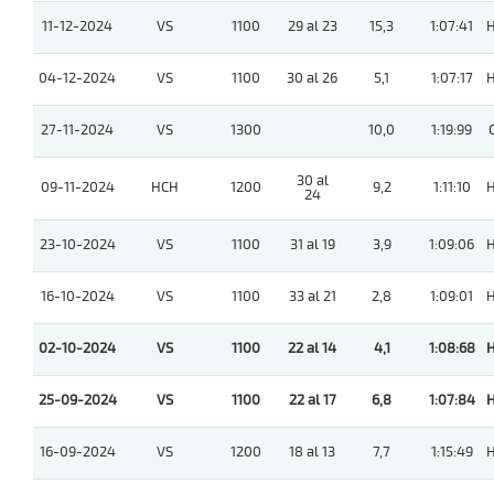
11-12-2024
VS
1100
29 al 23
15,3
1:07:41
04-12-2024
VS
1100
30 al 26
5,1
1:07:17
27-11-2024
VS
1300
10,0
1:19:99
30 al
09-11-2024
HCH
1200
9,2
1:11:10
24
23-10-2024
VS
1100
31 al 19
3,9
1:09:06
16-10-2024
VS
1100
33 al 21
2,8
1:09:01
02-10-2024
VS
1100
22 al 14
4,1
1:08:68
25-09-2024
VS
1100
22 al 17
6,8
1:07:84
16-09-2024
VS
1200
18 al 13
7,7
1:15:49