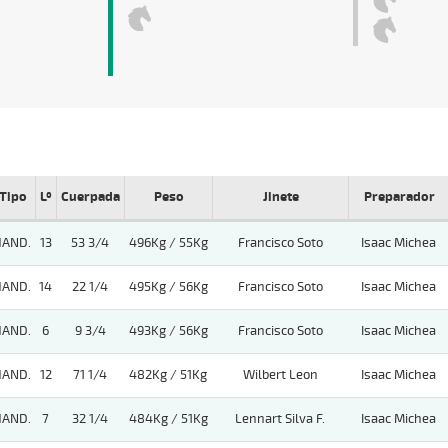
Tipo
Lº
Cuerpada
Peso
Jinete
Preparador
HAND.
13
53 3/4
496Kg / 55Kg
Francisco Soto
Isaac Michea
HAND.
14
22 1/4
495Kg / 56Kg
Francisco Soto
Isaac Michea
HAND.
6
9 3/4
493Kg / 56Kg
Francisco Soto
Isaac Michea
HAND.
12
71 1/4
482Kg / 51Kg
Wilbert Leon
Isaac Michea
HAND.
7
32 1/4
484Kg / 51Kg
Lennart Silva F.
Isaac Michea