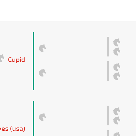
Cupid
es (usa)