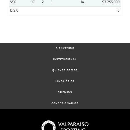
VSC
17
2
1
14
$3.255.000
D.S.C
6
BIENVENIDO
INSTITUCIONAL
QUIENES SOMOS
LINEA ÉTICA
GREMIOS
CONCESIONARIOS