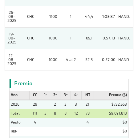
26-
08-
CHC
1100
1
44,4
1:03:87
HAND.
11
2025
19-
08-
CHC
1000
1
69,1
0:57:13
HAND.
10
2025
12-
08-
CHC
1000
4 al 2
52,3
0:57:00
HAND.
11
2025
Premio
Año
CC
1º
2º
3º
4º
NT
Premio ($)
2026
29
2
3
3
21
$732.563
Total
111
5
8
8
12
78
$9.091.813
Pasto
4
4
$0
RBP
$0