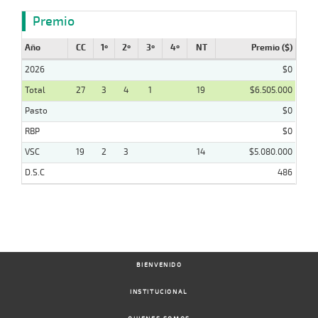
Premio
Año
CC
1º
2º
3º
4º
NT
Premio ($)
2026
$0
Total
27
3
4
1
19
$6.505.000
Pasto
$0
RBP
$0
VSC
19
2
3
14
$5.080.000
D.S.C
486
BIENVENIDO
INSTITUCIONAL