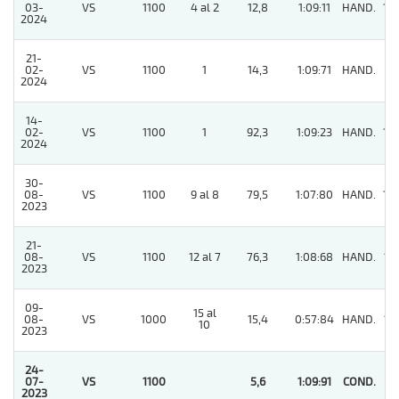
03-
VS
1100
4 al 2
12,8
1:09:11
HAND.
14
2024
21-
02-
VS
1100
1
14,3
1:09:71
HAND.
2
2024
14-
02-
VS
1100
1
92,3
1:09:23
HAND.
10
2024
30-
08-
VS
1100
9 al 8
79,5
1:07:80
HAND.
10
2023
21-
08-
VS
1100
12 al 7
76,3
1:08:68
HAND.
13
2023
09-
15 al
08-
VS
1000
15,4
0:57:84
HAND.
12
10
2023
24-
07-
VS
1100
5,6
1:09:91
COND.
1
2023