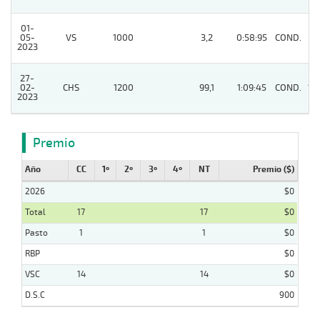
01-
05-
VS
1000
3,2
0:58:95
COND.
8
2023
27-
02-
CHS
1200
99,1
1:09:45
COND.
13
2023
Premio
Año
CC
1º
2º
3º
4º
NT
Premio ($)
2026
$0
Total
17
17
$0
Pasto
1
1
$0
RBP
$0
VSC
14
14
$0
D.S.C
900