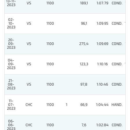
13-11-
VS
1100
189,1
1:07:79
COND.
13
2023
02-
10-
VS
1100
96,1
1:09:95
COND.
14
2023
20-
09-
VS
1100
275,4
1:09:69
COND.
15
2023
04-
09-
VS
1100
123,3
1:10:16
COND.
10
2023
21-
08-
VS
1100
97,8
1:10:46
COND.
11
2023
11-
07-
CHC
1100
1
66,9
1:04:44
HAND.
8
2023
06-
06-
CHC
1100
7,6
1:02:84
COND.
8
2023