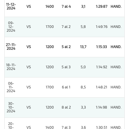
11-12-
VS
1400
7 al 4
3,1
1:29:87
HAND.
1
2024
09-
12-
VS
1700
7 al 2
5,8
1:49:76
HAND.
2
2024
27-11-
VS
1200
5 al 2
13,7
1:15:33
HAND.
1
2024
18-11-
VS
1200
5 al 3
5,0
1:14:92
HAND.
7
2024
06-
11-
VS
1700
6 al 1
8,5
1:48:21
HAND.
5
2024
30-
10-
VS
1200
8 al 2
3,3
1:14:98
HAND.
2
2024
20-
10-
VS
1400
7 al 3
3,6
1:30:51
HAND.
6