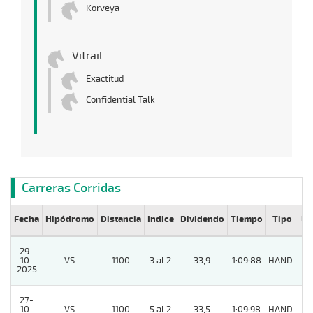
Korveya
Vitrail
Exactitud
Confidential Talk
Carreras Corridas
Fecha
Hipódromo
Distancia
Indice
Dividendo
Tiempo
Tipo
Lº
29-
10-
VS
1100
3 al 2
33,9
1:09:88
HAND.
6
2025
27-
10-
VS
1100
5 al 2
33,5
1:09:98
HAND.
11