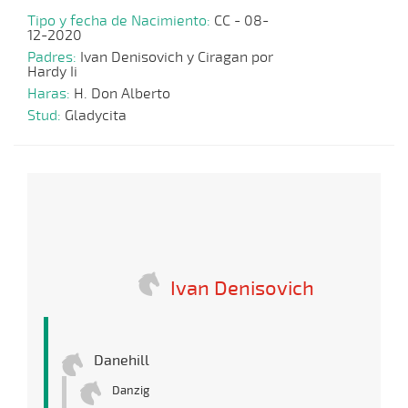
Tipo y fecha de Nacimiento:
CC - 08-
12-2020
Padres:
Ivan Denisovich y Ciragan por
Hardy Ii
Haras:
H. Don Alberto
Stud:
Gladycita
Ivan Denisovich
Danehill
Danzig