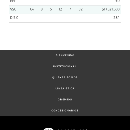
RBP
$0
VSC
64
8
5
12
7
32
$17.521.500
D.S.C
284
BIENVENIDO
INSTITUCIONAL
QUIENES SOMOS
LINEA ÉTICA
GREMIOS
CONCESIONARIOS