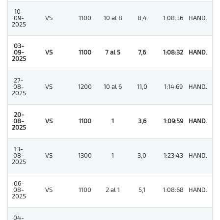
10-
09-
VS
1100
10 al 8
8,4
1:08:36
HAND.
7
2025
03-
09-
VS
1100
7 al 5
7,6
1:08:32
HAND.
1
2025
27-
08-
VS
1200
10 al 6
11,0
1:14:69
HAND.
3
2025
20-
08-
VS
1100
1
3,6
1:09:59
HAND.
1
2025
13-
08-
VS
1300
1
3,0
1:23:43
HAND.
5
2025
06-
08-
VS
1100
2 al 1
5,1
1:08:68
HAND.
4
2025
04-