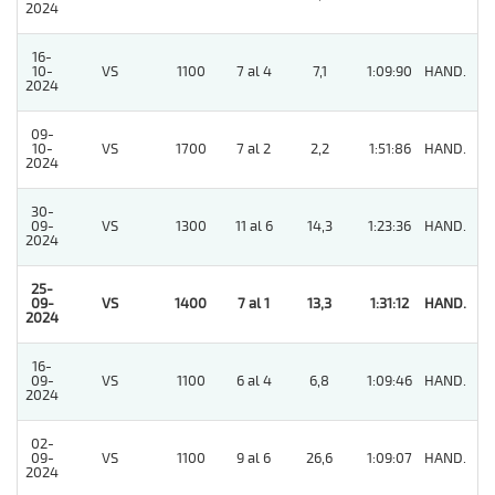
2024
16-
10-
VS
1100
7 al 4
7,1
1:09:90
HAND.
5
2024
09-
10-
VS
1700
7 al 2
2,2
1:51:86
HAND.
2
2024
30-
09-
VS
1300
11 al 6
14,3
1:23:36
HAND.
5
2024
25-
09-
VS
1400
7 al 1
13,3
1:31:12
HAND.
1
2024
16-
09-
VS
1100
6 al 4
6,8
1:09:46
HAND.
5
2024
02-
09-
VS
1100
9 al 6
26,6
1:09:07
HAND.
4
2024