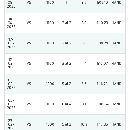
08-
VS
1100
1
3,7
1:09:10
HAND.
3
2025
14-
04-
VS
1100
3 al 2
3,9
1:10:23
HAND.
7
2025
17-
03-
VS
1100
3 al 2
3,6
1:09:24
HAND.
2
2025
12-
03-
VS
1100
3 al 2
4,4
1:10:07
HAND.
4
2025
05-
03-
VS
1200
5 al 2
5,6
1:16:72
HAND.
5
2025
03-
03-
VS
1100
6 al 4
9,1
1:08:24
HAND.
3
2025
23-
02-
VS
1300
5 al 2
10,9
1:17:85
HAND.
8
2025