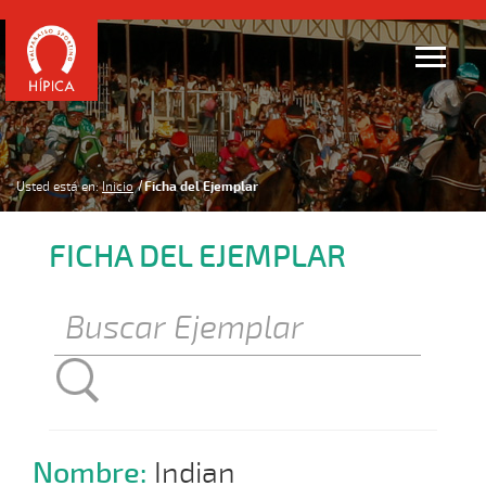
Usted está en:
Inicio
Ficha del Ejemplar
FICHA DEL EJEMPLAR
Nombre:
Indian