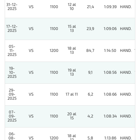
31-12-
12 al
VS
1100
21,4
1:09:39
HAND.
8
2025
10
17-12-
15 al
VS
1100
23,9
1:09:06
HAND.
7
2025
13
05-
18 al
11-
VS
1200
84,7
1:14:50
HAND.
10
13
2025
19-
19 al
10-
VS
1100
9,1
1:08:56
HAND.
12
13
2025
29-
09-
VS
1100
17 al 11
6,2
1:08:66
HAND.
8
2025
07-
20 al
09-
VS
1100
4,2
1:08:34
HAND.
7
15
2025
06-
18 al
08-
VS
1200
5,8
1:13:86
HAND.
5