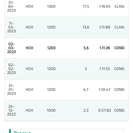
01-
04-
HCH
1300
17,5
1:16:05
CLASI.
3
2023
11-
03-
HCH
1200
13,6
1:11:88
CLASI.
5
2023
02-
03-
HCH
1200
5,6
1:11:36
COND.
1
2023
02-
02-
HCH
1200
5
1:11:55
COND.
7
2023
21-
01-
HCH
1200
4,7
1:10:47
COND.
4
2023
24-
12-
HCH
1000
2,3
0:57:82
COND.
3
2022