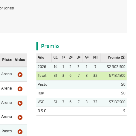
r Jones
Premio
Año
CC
1º
2º
3º
4º
NT
Premio ($)
Pista
Video
2026
14
1
2
3
1
7
$2.302.500
Arena
Total
51
3
6
7
3
32
$7.137.500
Pasto
$0
Arena
RBP
$0
VSC
51
3
6
7
3
32
$7.137.500
Arena
D.S.C
9
Arena
Pasto