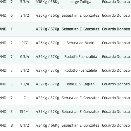
AND.
7
5 3/4
438Kg / 58Kg
Jorge Zuñiga
Eduardo Donoso
AND.
6
3 1/2
436Kg / 56Kg
Sebastian E. Gonzalez
Eduardo Donoso
AND.
1
437Kg / 57Kg
Sebastian E. Gonzalez
Eduardo Donoso
AND.
2
PCZ
436Kg / 57Kg
Sebastian Marin
Eduardo Donoso
AND.
7
6 3/4
439Kg / 57Kg
Rodolfo Fuenzalida
Eduardo Donoso
AND.
7
5 1/2
437Kg / 57Kg
Rodolfo Fuenzalida
Eduardo Donoso
AND.
5
7 3/4
432Kg / 57Kg
Jose D. Villagran
Eduardo Donoso
AND.
7
7
435Kg / 57Kg
Sebastian E. Gonzalez
Eduardo Donoso
AND.
5
13 1/4
435Kg / 57Kg
Sebastian E. Gonzalez
Eduardo Donoso
AND.
8
8 1/2
434Kg / 56Kg
Sebastian E. Gonzalez
Eduardo Donoso