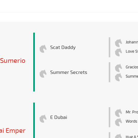
Johann
Scat Daddy
Love S
Sumerio
Gracios
Summer Secrets
Summe
Mr. Pr
E Dubai
Words
ai Emper
Hug A 