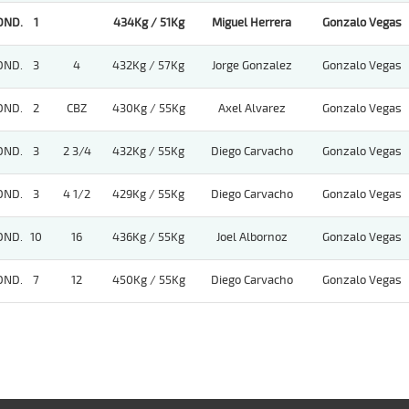
OND.
1
434Kg / 51Kg
Miguel Herrera
Gonzalo Vegas
OND.
3
4
432Kg / 57Kg
Jorge Gonzalez
Gonzalo Vegas
OND.
2
CBZ
430Kg / 55Kg
Axel Alvarez
Gonzalo Vegas
OND.
3
2 3/4
432Kg / 55Kg
Diego Carvacho
Gonzalo Vegas
OND.
3
4 1/2
429Kg / 55Kg
Diego Carvacho
Gonzalo Vegas
OND.
10
16
436Kg / 55Kg
Joel Albornoz
Gonzalo Vegas
OND.
7
12
450Kg / 55Kg
Diego Carvacho
Gonzalo Vegas