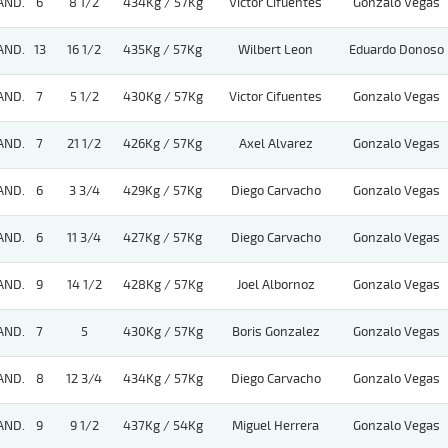
AND.
6
8 1/2
434Kg / 57Kg
Victor Cifuentes
Gonzalo Vegas
AND.
13
16 1/2
435Kg / 57Kg
Wilbert Leon
Eduardo Donoso
AND.
7
5 1/2
430Kg / 57Kg
Victor Cifuentes
Gonzalo Vegas
AND.
7
21 1/2
426Kg / 57Kg
Axel Alvarez
Gonzalo Vegas
AND.
6
3 3/4
429Kg / 57Kg
Diego Carvacho
Gonzalo Vegas
AND.
6
11 3/4
427Kg / 57Kg
Diego Carvacho
Gonzalo Vegas
AND.
9
14 1/2
428Kg / 57Kg
Joel Albornoz
Gonzalo Vegas
AND.
7
5
430Kg / 57Kg
Boris Gonzalez
Gonzalo Vegas
AND.
8
12 3/4
434Kg / 57Kg
Diego Carvacho
Gonzalo Vegas
AND.
9
9 1/2
437Kg / 54Kg
Miguel Herrera
Gonzalo Vegas