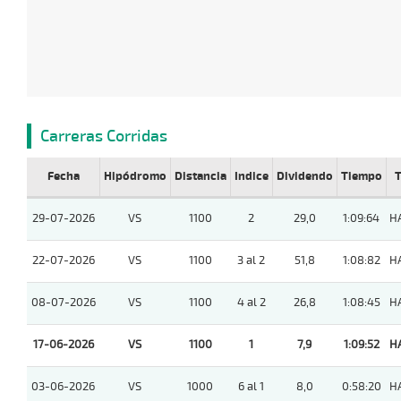
Carreras Corridas
Fecha
Hipódromo
Distancia
Indice
Dividendo
Tiempo
T
29-07-2026
VS
1100
2
29,0
1:09:64
H
22-07-2026
VS
1100
3 al 2
51,8
1:08:82
H
08-07-2026
VS
1100
4 al 2
26,8
1:08:45
H
17-06-2026
VS
1100
1
7,9
1:09:52
H
03-06-2026
VS
1000
6 al 1
8,0
0:58:20
H