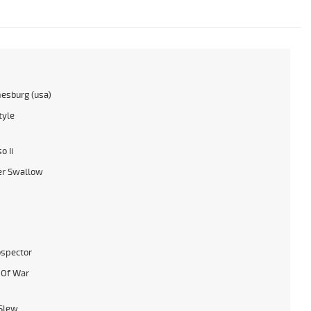
esburg (usa)
tyle
o Ii
r Swallow
ospector
 Of War
Slew