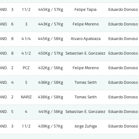
AND.
3
1 1/2
445Kg / 57Kg
Felipe Tapia
Eduardo Donoso
AND.
6
3
443Kg / 57Kg
Felipe Moreno
Eduardo Donoso
AND.
8
4 1/4
445Kg / 58Kg
Alvaro Apablaza
Eduardo Donoso
AND.
8
4 1/2
450Kg / 57Kg
Sebastian E. Gonzalez
Eduardo Donoso
AND.
2
PCZ
432Kg / 56Kg
Felipe Moreno
Eduardo Donoso
AND.
4
5
436Kg / 58Kg
Tomas Seith
Eduardo Donoso
AND.
2
NARIZ
438Kg / 58Kg
Tomas Seith
Eduardo Donoso
AND.
5
4
441Kg / 56Kg
Sebastian E. Gonzalez
Eduardo Donoso
AND.
3
1 1/2
439Kg / 57Kg
Jorge Zuñiga
Eduardo Donoso