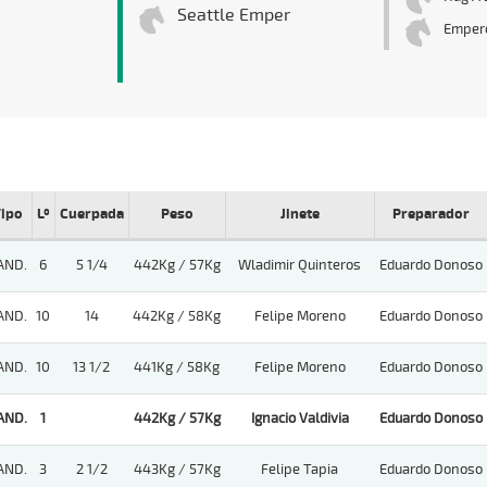
Seattle Emper
Empero
ipo
Lº
Cuerpada
Peso
Jinete
Preparador
AND.
6
5 1/4
442Kg / 57Kg
Wladimir Quinteros
Eduardo Donoso
AND.
10
14
442Kg / 58Kg
Felipe Moreno
Eduardo Donoso
AND.
10
13 1/2
441Kg / 58Kg
Felipe Moreno
Eduardo Donoso
AND.
1
442Kg / 57Kg
Ignacio Valdivia
Eduardo Donoso
AND.
3
2 1/2
443Kg / 57Kg
Felipe Tapia
Eduardo Donoso