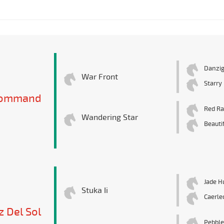
Danzi
War Front
Starry
Command
Red R
Wandering Star
Beauti
Jade H
Stuka Ii
Caerle
z Del Sol
Pebble