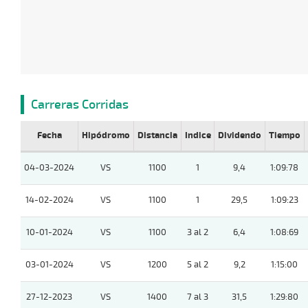
Carreras Corridas
Fecha
Hipódromo
Distancia
Indice
Dividendo
Tiempo
04-03-2024
VS
1100
1
9,4
1:09:78
14-02-2024
VS
1100
1
29,5
1:09:23
10-01-2024
VS
1100
3 al 2
6,4
1:08:69
03-01-2024
VS
1200
5 al 2
9,2
1:15:00
27-12-2023
VS
1400
7 al 3
31,5
1:29:80