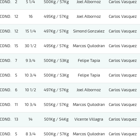
COND.
2
5 1/4
500Kg / 57Kg
Joel Albornoz
Carlos Vasquez
COND.
12
16
495Kg / 57Kg
Joel Albornoz
Carlos Vasquez
COND.
12
15 1/4
497Kg / 57Kg
Simond Gonzalez
Carlos Vasquez
COND.
15
30 1/2
495Kg / 57Kg
Marcos Quilodran
Carlos Vasquez
COND.
7
9 3/4
500Kg / 53Kg
Felipe Tapia
Carlos Vasquez
COND.
5
10 3/4
500Kg / 53Kg
Felipe Tapia
Carlos Vasquez
COND.
6
10 1/2
497Kg / 57Kg
Joel Albornoz
Carlos Vasquez
COND.
11
10 3/4
505Kg / 57Kg
Marcos Quilodran
Carlos Vasquez
COND.
13
14
501Kg / 54Kg
Vicente Villagra
Carlos Vasquez
COND.
5
8 3/4
500Kg / 57Kg
Marcos Quilodran
Carlos Vasquez