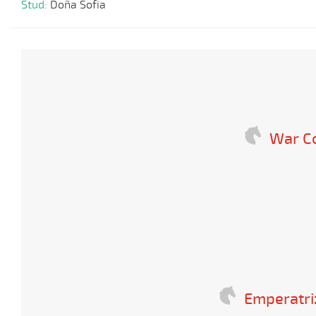
Stud:
Doña Sofia
War 
Emperatri