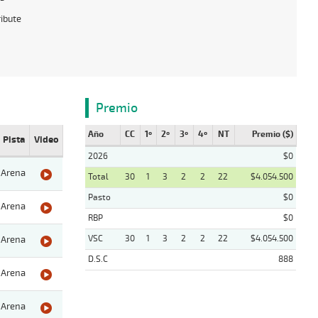
ribute
Premio
Año
CC
1º
2º
3º
4º
NT
Premio ($)
Pista
Video
2026
$0
Arena
Total
30
1
3
2
2
22
$4.054.500
Pasto
$0
Arena
RBP
$0
VSC
30
1
3
2
2
22
$4.054.500
Arena
D.S.C
888
Arena
Arena