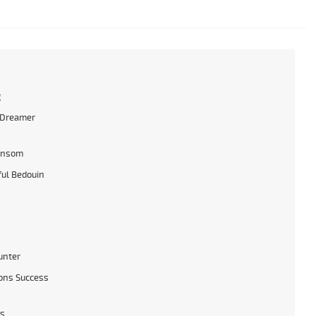
g
 Dreamer
ansom
ful Bedouin
unter
ons Success
s