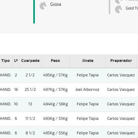
Gioia
Gold T
Tipo
Lº
Cuerpada
Peso
Jinete
Preparador
HAND.
2
2 1/2
495Kg / 57Kg
Felipe Tapia
Carlos Vasquez
HAND.
16
25 1/2
497Kg / 57Kg
Joel Albornoz
Carlos Vasquez
HAND.
10
13
494Kg / 56Kg
Felipe Tapia
Carlos Vasquez
HAND.
6
11 1/2
493Kg / 55Kg
Felipe Tapia
Carlos Vasquez
HAND.
6
8 1/2
495Kg / 55Kg
Felipe Tapia
Carlos Vasquez