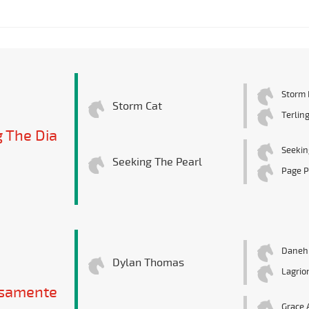
Storm 
Storm Cat
Terlin
 The Dia
Seekin
Seeking The Pearl
Page P
Danehi
Dylan Thomas
Lagrio
samente
Grace 