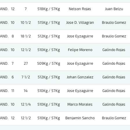
AND.
12
7
518Kg / 57Kg
Nelson Rojas
Juan Belzu
AND.
10
10 1/2
515Kg / 57Kg
Jose D. Villagran
Braulio Gomez
AND.
8
18 1/2
512Kg / 57Kg
Jose Eyzaguirre
Braulio Gomez
AND.
10
12 1/2
510Kg / 57Kg
Felipe Moreno
Galindo Rojas
AND.
7
27
509Kg / 57Kg
Jose Eyzaguirre
Galindo Rojas
AND.
6
7 1/2
512Kg / 57Kg
Johan Gonzalez
Galindo Rojas
AND.
11
14
510Kg / 57Kg
Jose Eyzaguirre
Galindo Rojas
AND.
10
12 1/4
510Kg / 57Kg
Marco Morales
Galindo Rojas
AND.
12
12 1/2
510Kg / 57Kg
Benjamin Sancho
Braulio Gomez