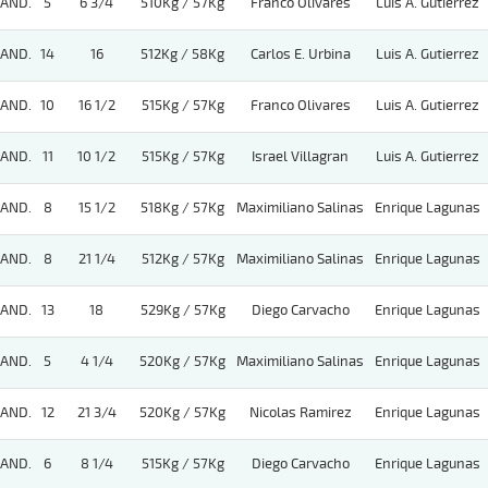
AND.
5
6 3/4
510Kg / 57Kg
Franco Olivares
Luis A. Gutierrez
AND.
14
16
512Kg / 58Kg
Carlos E. Urbina
Luis A. Gutierrez
AND.
10
16 1/2
515Kg / 57Kg
Franco Olivares
Luis A. Gutierrez
AND.
11
10 1/2
515Kg / 57Kg
Israel Villagran
Luis A. Gutierrez
AND.
8
15 1/2
518Kg / 57Kg
Maximiliano Salinas
Enrique Lagunas
AND.
8
21 1/4
512Kg / 57Kg
Maximiliano Salinas
Enrique Lagunas
AND.
13
18
529Kg / 57Kg
Diego Carvacho
Enrique Lagunas
AND.
5
4 1/4
520Kg / 57Kg
Maximiliano Salinas
Enrique Lagunas
AND.
12
21 3/4
520Kg / 57Kg
Nicolas Ramirez
Enrique Lagunas
AND.
6
8 1/4
515Kg / 57Kg
Diego Carvacho
Enrique Lagunas