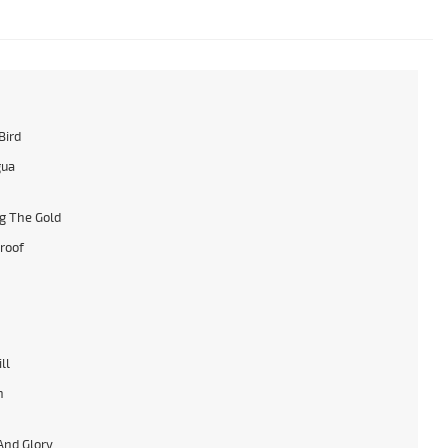
Bird
gua
g The Gold
roof
ll
n
And Glory