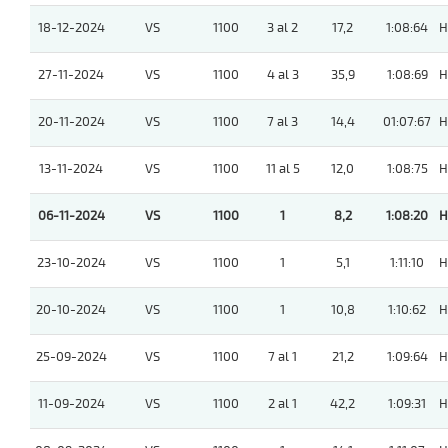
18-12-2024
VS
1100
3 al 2
17,2
1:08:64
H
27-11-2024
VS
1100
4 al 3
35,9
1:08:69
H
20-11-2024
VS
1100
7 al 3
14,4
01:07:67
H
13-11-2024
VS
1100
11 al 5
12,0
1:08:75
H
06-11-2024
VS
1100
1
8,2
1:08:20
H
23-10-2024
VS
1100
1
5,1
1:11:10
H
20-10-2024
VS
1100
1
10,8
1:10:62
H
25-09-2024
VS
1100
7 al 1
21,2
1:09:64
H
11-09-2024
VS
1100
2 al 1
42,2
1:09:31
H