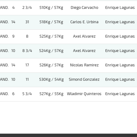
AND.
4
2 3/4
510Kg / 57Kg
Diego Carvacho
Enrique Lagunas
AND.
14
31
518Kg / 57Kg
Carlos E. Urbina
Enrique Lagunas
AND.
9
8
525Kg / 57Kg
Axel Alvarez
Enrique Lagunas
AND.
10
8 3/4
524Kg / 57Kg
Axel Alvarez
Enrique Lagunas
AND.
14
17
526Kg / 57Kg
Nicolas Ramirez
Enrique Lagunas
AND.
10
11
530Kg / 54Kg
Simond Gonzalez
Enrique Lagunas
AND.
6
5 3/4
527Kg / 55Kg
Wladimir Quinteros
Enrique Lagunas