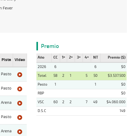
n Fever
Premio
Año
CC
1º
2º
3º
4º
NT
Premio ($)
Pista
Video
2026
6
6
$0
Pasto
Total
58
2
1
5
50
$3.537.500
Pasto
1
1
$0
Pasto
RBP
$0
VSC
60
2
2
7
49
$4.060.000
Arena
D.S.C
149
Pasto
Arena