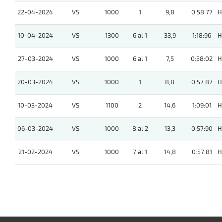
22-04-2024
VS
1000
1
9,8
0:58:77
H
10-04-2024
VS
1300
6 al 1
33,9
1:18:96
H
27-03-2024
VS
1000
6 al 1
7,5
0:58:02
H
20-03-2024
VS
1000
1
8,8
0:57:87
H
10-03-2024
VS
1100
2
14,6
1:09:01
H
06-03-2024
VS
1000
8 al 2
13,3
0:57:90
H
21-02-2024
VS
1000
7 al 1
14,8
0:57:81
H