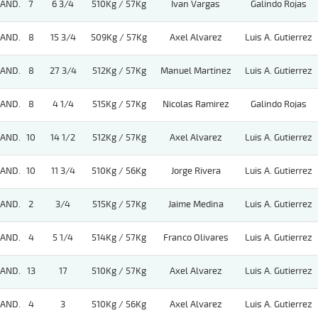
AND.
7
6 3/4
510Kg / 57Kg
Ivan Vargas
Galindo Rojas
AND.
8
15 3/4
509Kg / 57Kg
Axel Alvarez
Luis A. Gutierrez
AND.
8
27 3/4
512Kg / 57Kg
Manuel Martinez
Luis A. Gutierrez
AND.
8
4 1/4
515Kg / 57Kg
Nicolas Ramirez
Galindo Rojas
AND.
10
14 1/2
512Kg / 57Kg
Axel Alvarez
Luis A. Gutierrez
AND.
10
11 3/4
510Kg / 56Kg
Jorge Rivera
Luis A. Gutierrez
AND.
2
3/4
515Kg / 57Kg
Jaime Medina
Luis A. Gutierrez
AND.
4
5 1/4
514Kg / 57Kg
Franco Olivares
Luis A. Gutierrez
AND.
13
17
510Kg / 57Kg
Axel Alvarez
Luis A. Gutierrez
AND.
4
3
510Kg / 56Kg
Axel Alvarez
Luis A. Gutierrez