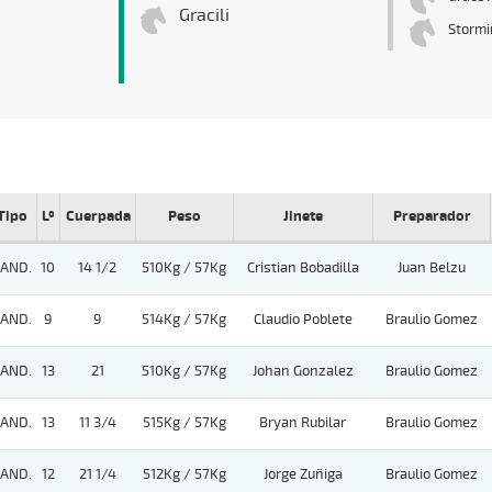
Gracili
Stormi
Tipo
Lº
Cuerpada
Peso
Jinete
Preparador
AND.
10
14 1/2
510Kg / 57Kg
Cristian Bobadilla
Juan Belzu
AND.
9
9
514Kg / 57Kg
Claudio Poblete
Braulio Gomez
AND.
13
21
510Kg / 57Kg
Johan Gonzalez
Braulio Gomez
AND.
13
11 3/4
515Kg / 57Kg
Bryan Rubilar
Braulio Gomez
AND.
12
21 1/4
512Kg / 57Kg
Jorge Zuñiga
Braulio Gomez