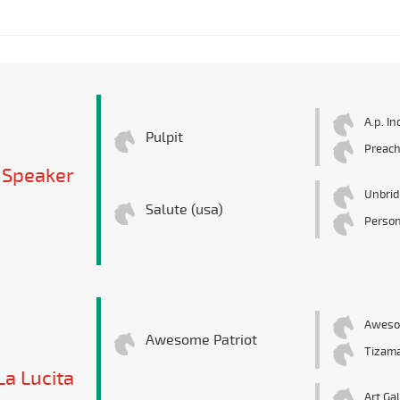
A.p. In
Pulpit
Preac
 Speaker
Unbrid
Salute (usa)
Person
Aweso
Awesome Patriot
Tizam
La Lucita
Art Gal