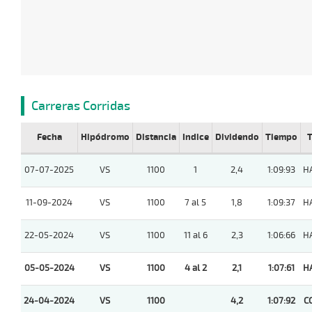
Carreras Corridas
Fecha
Hipódromo
Distancia
Indice
Dividendo
Tiempo
T
07-07-2025
VS
1100
1
2,4
1:09:93
H
11-09-2024
VS
1100
7 al 5
1,8
1:09:37
H
22-05-2024
VS
1100
11 al 6
2,3
1:06:66
H
05-05-2024
VS
1100
4 al 2
2,1
1:07:61
H
24-04-2024
VS
1100
4,2
1:07:92
C