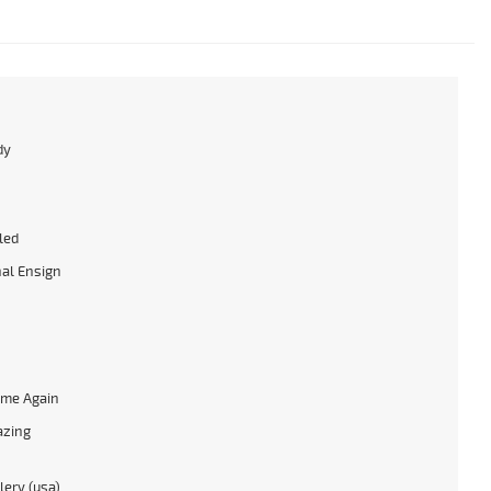
dy
h
led
al Ensign
me Again
azing
lery (usa)