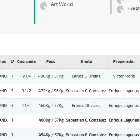
Art World
Five St
ipo
Lº
Cuerpada
Peso
Jinete
Preparador
AND.
7
19 1/4
480Kg / 57Kg
Carlos E. Urbina
Victor Moris
AND.
5
3 1/2
472Kg / 56Kg
Sebastian E. Gonzalez
Enrique Lagunas
AND.
3
1 1/4
460Kg / 57Kg
Franco Olivares
Enrique Lagunas
AND.
1
460Kg / 57Kg
Sebastian E. Gonzalez
Enrique Lagunas
OND.
1
454Kg / 57Kg
Sebastian E. Gonzalez
Enrique Lagunas