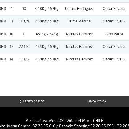
OND.
4
10
448Kg / 57Kg
Gerard Rodriguez
Oscar Silva G.
OND.
11
11 3/4
450Kg / 57Kg
Jaime Medina
Oscar Silva G.
OND.
10
11
451Kg / 57Kg
Nicolas Ramirez
Aldo Parra
OND.
12
22 1/4
454Kg / 57Kg
Nicolas Ramirez
Oscar Silva G.
OND.
14
17 1/2
450Kg / 57Kg
Nicolas Ramirez
Oscar Silva G.
QUIENES SOMOS
LINEA ÉTICA
Av. Los Castaños 404, Viña del Mar - CHILE
ono: Mesa Central 32 26 55 610 / Espacio Sporting 32 26 55 696 - 32 26 