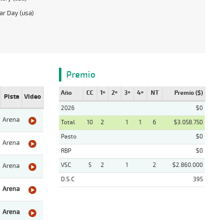
ar Day (usa)
Premio
Año
CC
1º
2º
3º
4º
NT
Premio ($)
Pista
Video
2026
$0
Arena
Total
10
2
1
1
6
$3.058.750
Pasto
$0
Arena
RBP
$0
VSC
5
2
1
2
$2.860.000
Arena
D.S.C
395
Arena
Arena