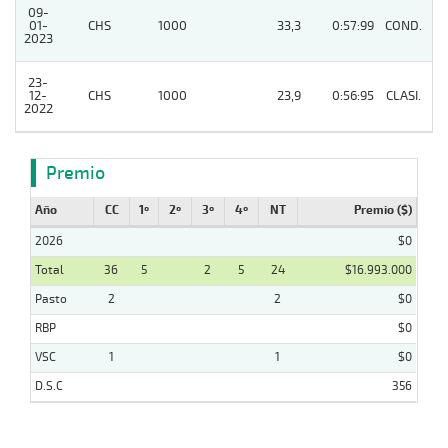
09-
01-
CHS
1000
33,3
0:57:99
COND.
9
2023
23-
12-
CHS
1000
23,9
0:56:95
CLASI.
7
2022
Premio
Año
CC
1º
2º
3º
4º
NT
Premio ($)
2026
$0
Total
36
5
2
5
24
$16.993.000
Pasto
2
2
$0
RBP
$0
VSC
1
1
$0
D.S.C
356