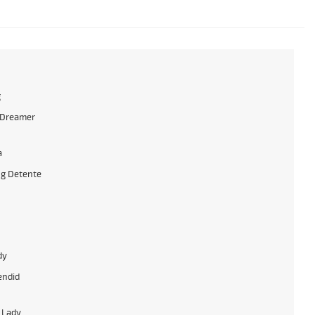
g
 Dreamer
a
g Detente
dy
endid
 Lady