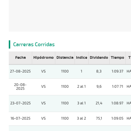
Carreras Corridas
Fecha
Hipódromo
Distancia
Indice
Dividendo
Tiempo
T
27-08-2025
VS
1100
1
8,3
1:09:37
H
20-08-
VS
1100
2 al 1
9,6
1:07:71
H
2025
23-07-2025
VS
1100
3 al 1
21,4
1:08:97
H
16-07-2025
VS
1100
3 al 2
75,1
1:09:05
H