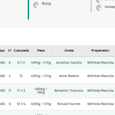
Risty
Holiday
ipo
Lº
Cuerpada
Peso
Jinete
Preparador
AND.
6
6 1/2
491Kg / 57Kg
Jonathan Castillo
Wilfredo Mancilla
AND.
5
15
495Kg / 57Kg
Jaime Medina
Wilfredo Mancilla
490Kg /
AND.
11
11 1/2
Benjamin Troncoso
Wilfredo Mancilla
56Kg
AND.
9
10 1/4
493Kg / 57Kg
Ronald Fournet
Wilfredo Mancilla