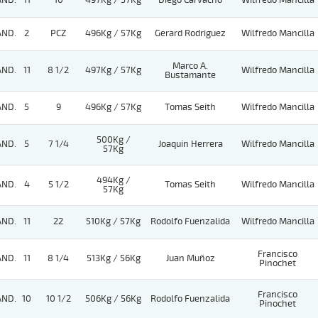
AND.
11
10
497Kg / 57Kg
Diego Carvacho
Wilfredo Mancilla
AND.
2
PCZ
496Kg / 57Kg
Gerard Rodriguez
Wilfredo Mancilla
Marco A.
AND.
11
8 1/2
497Kg / 57Kg
Wilfredo Mancilla
Bustamante
AND.
5
9
496Kg / 57Kg
Tomas Seith
Wilfredo Mancilla
500Kg /
AND.
5
7 1/4
Joaquin Herrera
Wilfredo Mancilla
57Kg
494Kg /
AND.
4
5 1/2
Tomas Seith
Wilfredo Mancilla
57Kg
AND.
11
22
510Kg / 57Kg
Rodolfo Fuenzalida
Wilfredo Mancilla
Francisco
AND.
11
8 1/4
513Kg / 56Kg
Juan Muñoz
Pinochet
Francisco
AND.
10
10 1/2
506Kg / 56Kg
Rodolfo Fuenzalida
Pinochet