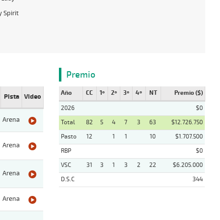
 Spirit
Premio
Año
CC
1º
2º
3º
4º
NT
Premio ($)
Pista
Video
2026
$0
Arena
Total
82
5
4
7
3
63
$12.726.750
Pasto
12
1
1
10
$1.707.500
Arena
RBP
$0
VSC
31
3
1
3
2
22
$6.205.000
Arena
D.S.C
344
Arena