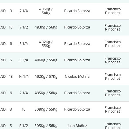
486Kg /
Francisco
AND.
9
7 1/4
Ricardo Solorza
54Kg
Pinochet
Francisco
AND.
10
7 1/2
493Kg / 56Kg
Ricardo Solorza
Pinochet
482Kg /
Francisco
AND.
6
5 1/4
Ricardo Solorza
55Kg
Pinochet
Francisco
AND.
5
3 3/4
496Kg / 55Kg
Ricardo Solorza
Pinochet
Francisco
AND.
13
14 1/4
492Kg / 57Kg
Nicolas Molina
Pinochet
Francisco
AND.
6
2 1/4
495Kg / 56Kg
Ricardo Solorza
Pinochet
Francisco
AND.
3
10
509Kg / 55Kg
Ricardo Solorza
Pinochet
Francisco
AND.
5
8 1/2
505Kg / 56Kg
Juan Muñoz
Pinochet