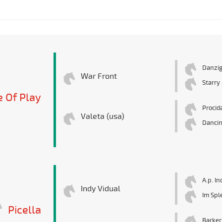
Danzi
War Front
Starry
e Of Play
Procid
Valeta (usa)
Dancin
A.p. In
Indy Vidual
Im Spl
Picella
Barker