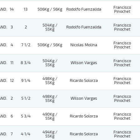
Francisco
AND.
14
13
506Kg / 56Kg
Rodolfo Fuenzalida
Pinochet
504Kg /
Francisco
AND.
3
2
Rodolfo Fuenzalida
55Kg
Pinochet
Francisco
AND.
4
7 1/2
506Kg / 56Kg
Nicolas Molina
Pinochet
504Kg /
Francisco
AND.
11
8 3/4
Wilson Vargas
55Kg
Pinochet
498Kg /
Francisco
AND.
12
9 1/4
Ricardo Solorza
55Kg
Pinochet
498Kg /
Francisco
AND.
2
5 1/2
Wilson Vargas
55Kg
Pinochet
490Kg /
Francisco
AND.
6
5 3/4
Ricardo Solorza
55Kg
Pinochet
494Kg /
Francisco
AND.
7
4 1/4
Ricardo Solorza
55Kg
Pinochet