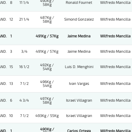
490Kg /
AND.
8
11 1/4
Ronald Fournet
Wilfredo Mancilla
58Kg
487Kg /
AND.
12
21 1/4
Simond Gonzalez
Wilfredo Mancilla
58Kg
AND.
1
491Kg / 57Kg
Jaime Medina
Wilfredo Mancilla
AND.
3
3/4
491Kg / 57Kg
Jaime Medina
Wilfredo Mancilla
492Kg /
AND.
15
16 1/2
Luis D. Menghini
Wilfredo Mancilla
54Kg
496Kg /
AND.
13
7 1/2
Ivan Vargas
Wilfredo Mancilla
54Kg
497Kg /
AND.
6
4 3/4
Israel Villagran
Wilfredo Mancilla
58Kg
AND.
10
7 1/2
493Kg / 55Kg
Israel Villagran
Wilfredo Mancilla
490Kg /
AND.
1
Carlos Ortega
Wilfredo Mancilla