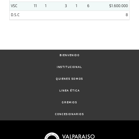
VSC
11
1
3
1
6
$1.600.000
D.S.C
8
BIENVENIDO
INSTITUCIONAL
QUIENES SOMOS
LINEA ÉTICA
GREMIOS
CONCESIONARIOS