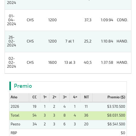
2024
01-
04-
CHS
1200
37,3
1:09:94
COND.
8
2024
26-
02-
CHS
1200
7 al 1
25,2
1:10:84
HAND.
11
2024
02-
02-
CHS
1600
13 al 3
40,5
1:37:58
HAND.
11
2024
Premio
Año
CC
1º
2º
3º
4º
NT
Premio ($)
2026
19
1
2
4
1
11
$3.570.500
Total
54
3
3
8
4
36
$8.031.500
Pasto
34
2
3
6
3
20
$6.541.500
RBP
$0