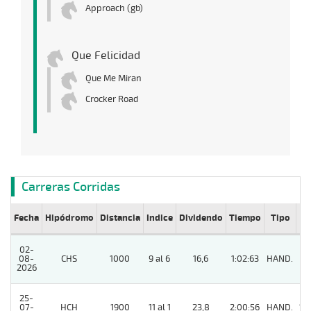
Approach (gb)
Que Felicidad
Que Me Miran
Crocker Road
Carreras Corridas
Fecha
Hipódromo
Distancia
Indice
Dividendo
Tiempo
Tipo
Lº
02-
08-
CHS
1000
9 al 6
16,6
1:02:63
HAND.
7
2026
25-
07-
HCH
1900
11 al 1
23,8
2:00:56
HAND.
10