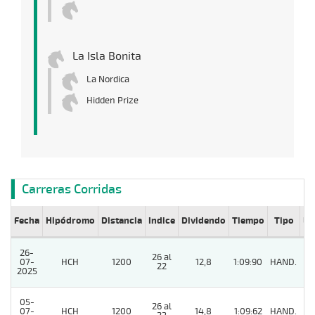
La Isla Bonita
La Nordica
Hidden Prize
Carreras Corridas
Fecha
Hipódromo
Distancia
Indice
Dividendo
Tiempo
Tipo
Lº
26-
26 al
07-
HCH
1200
12,8
1:09:90
HAND.
9
22
2025
05-
26 al
07-
HCH
1200
14,8
1:09:62
HAND.
9