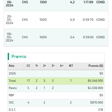
06-
CHS
1300
4,2
1:17:89
COND.
1
2024
20-
05-
CHS
1000
4,9
0:59:70
COND.
7
2024
06-
05-
CHS
1000
3,4
0:59:93
COND.
3
2024
Premio
Año
CC
1º
2º
3º
4º
NT
Premio ($)
2026
$0
Total
17
2
3
5
7
$6.548.000
Pasto
5
2
1
2
$4.538.000
RBP
$0
VSC
4
2
2
$870.000
D.S.C
378