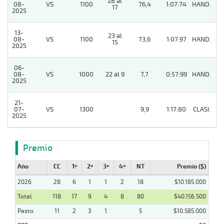
28 al
08-
VS
1100
76,4
1:07:74
HAND.
11
17
2025
13-
23 al
08-
VS
1100
73,6
1:07:97
HAND.
11
15
2025
06-
08-
VS
1000
22 al 9
7,7
0:57:99
HAND.
7
2025
21-
07-
VS
1300
9,9
1:17:80
CLASI.
8
2025
Premio
Año
CC
1º
2º
3º
4º
NT
Premio ($)
2026
28
6
1
1
2
18
$10.185.000
Total
118
17
9
4
8
80
$40.156.500
Pasto
11
2
3
1
5
$10.585.000