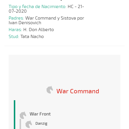
Tipo y fecha de Nacimiento:
HC - 21-
07-2020
Padres:
War Command y Sistova por
Ivan Denisovich
Haras:
H. Don Alberto
Stud:
Tata Nacho
War Command
War Front
Danzig