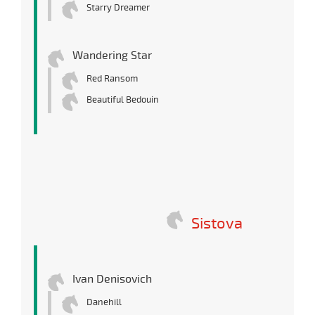
Starry Dreamer
Wandering Star
Red Ransom
Beautiful Bedouin
Sistova
Ivan Denisovich
Danehill