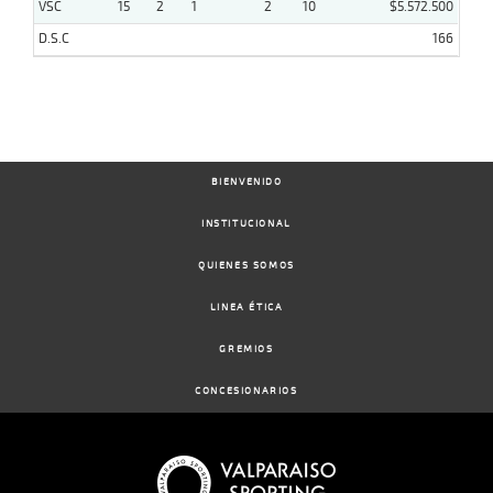
VSC
15
2
1
2
10
$5.572.500
D.S.C
166
BIENVENIDO
INSTITUCIONAL
QUIENES SOMOS
LINEA ÉTICA
GREMIOS
CONCESIONARIOS