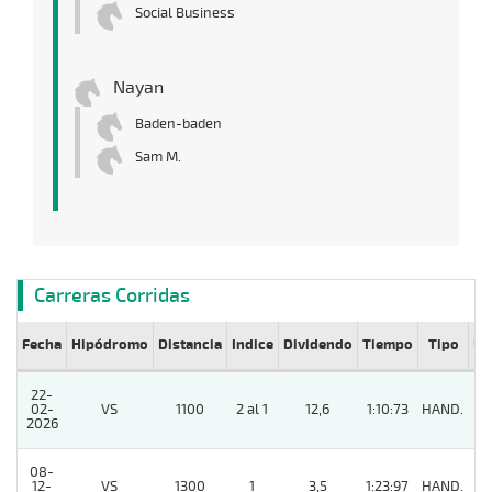
Social Business
Nayan
Baden-baden
Sam M.
Carreras Corridas
Fecha
Hipódromo
Distancia
Indice
Dividendo
Tiempo
Tipo
Lº
22-
02-
VS
1100
2 al 1
12,6
1:10:73
HAND.
8
2026
08-
12-
VS
1300
1
3,5
1:23:97
HAND.
8