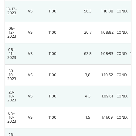
13-12-
VS
1100
56,3
1:10:08
COND.
8
2023
06-
12-
VS
1100
20,7
1:08:82
COND.
11
2023
08-
11-
VS
1100
62,8
1:08:93
COND.
10
2023
30-
10-
VS
1100
3,8
1:10:52
COND.
7
2023
23-
10-
VS
1100
4,3
1:09:61
COND.
7
2023
04-
10-
VS
1100
1,5
1:11:09
COND.
3
2023
26-