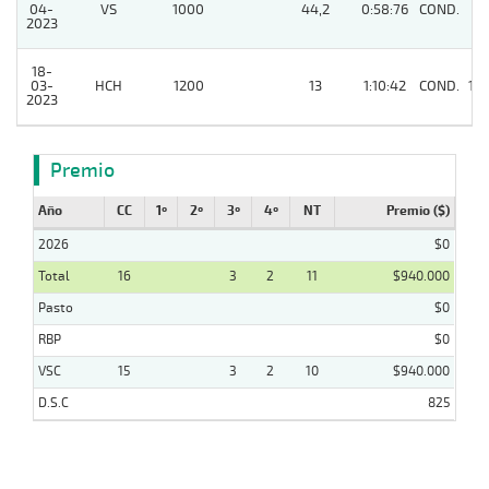
04-
VS
1000
44,2
0:58:76
COND.
3
2023
18-
03-
HCH
1200
13
1:10:42
COND.
10
2023
Premio
Año
CC
1º
2º
3º
4º
NT
Premio ($)
2026
$0
Total
16
3
2
11
$940.000
Pasto
$0
RBP
$0
VSC
15
3
2
10
$940.000
D.S.C
825