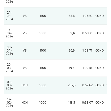
2024
24-
04-
VS
1100
53,6
1:07:92
COND.
8
2024
17-
04-
VS
1000
59,4
0:58:71
COND.
11
2024
08-
04-
VS
1100
26,9
1:08:71
COND.
11
2024
20-
03-
VS
1100
19,5
1:09:18
COND.
5
2024
07-
03-
HCH
1000
287,3
0:57:62
COND.
10
2024
17-
02-
HCH
1000
113,5
0:58:07
COND.
12
2024