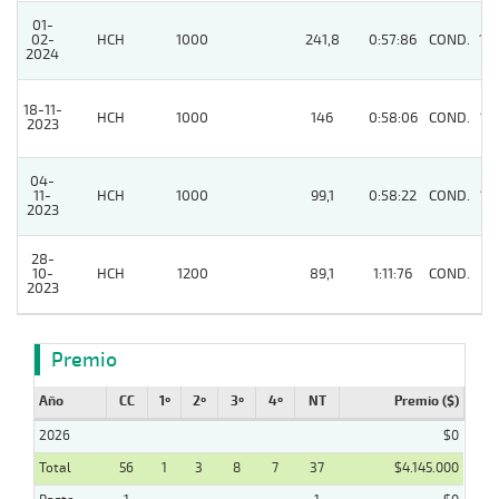
01-
02-
HCH
1000
241,8
0:57:86
COND.
14
2024
18-11-
HCH
1000
146
0:58:06
COND.
15
2023
04-
11-
HCH
1000
99,1
0:58:22
COND.
12
2023
28-
10-
HCH
1200
89,1
1:11:76
COND.
9
2023
Premio
Año
CC
1º
2º
3º
4º
NT
Premio ($)
2026
$0
Total
56
1
3
8
7
37
$4.145.000