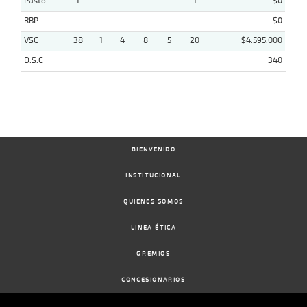
Pasto
1
1
$0
RBP
$0
VSC
38
1
4
8
5
20
$4.595.000
D.S.C
340
BIENVENIDO
INSTITUCIONAL
QUIENES SOMOS
LINEA ÉTICA
GREMIOS
CONCESIONARIOS