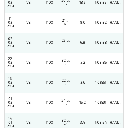
20 al
03-
VS
1100
13,5
1:08:35
HAND.
7
12
2026
11-
21 al
03-
VS
1100
8,0
1:08:32
HAND.
10
14
2026
02-
25 al
03-
VS
1100
6,8
1:08:38
HAND.
8
15
2026
22-
32 al
02-
VS
1100
5,2
1:08:85
HAND.
5
16
2026
16-
22 al
02-
VS
1100
3,6
1:08:61
HAND.
3
16
2026
01-
24 al
02-
VS
1100
15,2
1:08:91
HAND.
9
17
2026
14-
32 al
01-
VS
1100
3,4
1:08:54
HAND.
6
24
2026