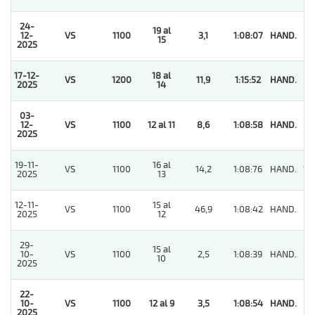
24-
19 al
12-
VS
1100
3,1
1:08:07
HAND.
1
15
2025
17-12-
18 al
VS
1200
11,9
1:15:52
HAND.
1
2025
14
03-
12-
VS
1100
12 al 11
8,6
1:08:58
HAND.
1
2025
19-11-
16 al
VS
1100
14,2
1:08:76
HAND.
13
2025
13
12-11-
15 al
VS
1100
46,9
1:08:42
HAND.
3
2025
12
29-
15 al
10-
VS
1100
2,5
1:08:39
HAND.
5
10
2025
22-
10-
VS
1100
12 al 9
3,5
1:08:54
HAND.
1
2025