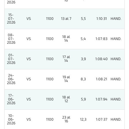
10
2026
15-
07-
VS
1100
13 al 7
5,5
1:10:31
HAND.
4
2026
08-
18 al
07-
VS
1100
5,4
1:07:83
HAND.
7
14
2026
01-
17 al
07-
VS
1100
3,9
1:08:40
HAND.
3
14
2026
24-
19 al
06-
VS
1100
8,3
1:08:21
HAND.
3
14
2026
17-
18 al
06-
VS
1100
5,9
1:07:94
HAND.
4
12
2026
10-
23 al
06-
VS
1100
12,3
1:07:37
HAND.
5
16
2026