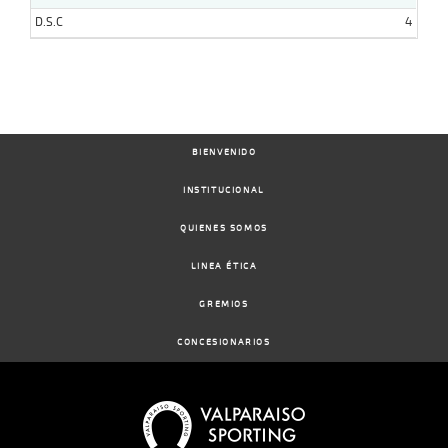
D.S.C
4
BIENVENIDO
INSTITUCIONAL
QUIENES SOMOS
LINEA ÉTICA
GREMIOS
CONCESIONARIOS