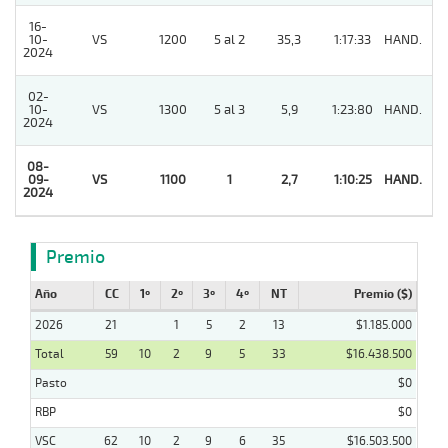
16-
10-
VS
1200
5 al 2
35,3
1:17:33
HAND.
8
2024
02-
10-
VS
1300
5 al 3
5,9
1:23:80
HAND.
3
2024
08-
09-
VS
1100
1
2,7
1:10:25
HAND.
1
2024
Premio
Año
CC
1º
2º
3º
4º
NT
Premio ($)
2026
21
1
5
2
13
$1.185.000
Total
59
10
2
9
5
33
$16.438.500
Pasto
$0
RBP
$0
VSC
62
10
2
9
6
35
$16.503.500