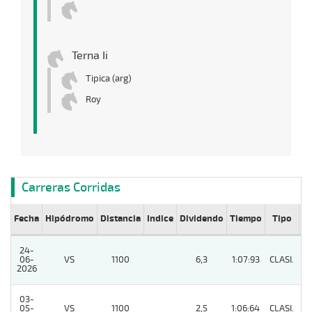
Terna Ii
Tipica (arg)
Roy
Carreras Corridas
Fecha
Hipódromo
Distancia
Indice
Dividendo
Tiempo
Tipo
Lº
24-
06-
VS
1100
6,3
1:07:93
CLASI.
2
2026
03-
05-
VS
1100
2,5
1:06:64
CLASI.
5