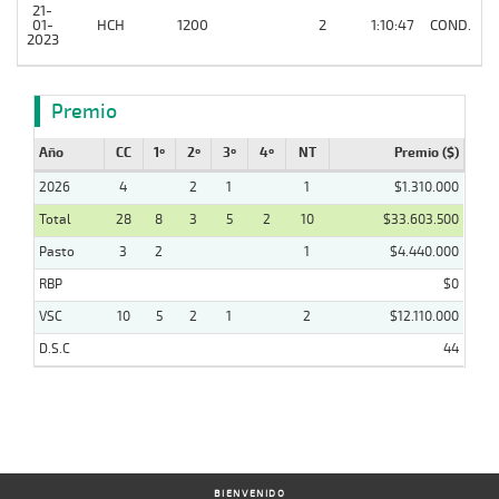
21-
01-
HCH
1200
2
1:10:47
COND.
2
2023
Premio
Año
CC
1º
2º
3º
4º
NT
Premio ($)
2026
4
2
1
1
$1.310.000
Total
28
8
3
5
2
10
$33.603.500
Pasto
3
2
1
$4.440.000
RBP
$0
VSC
10
5
2
1
2
$12.110.000
D.S.C
44
BIENVENIDO