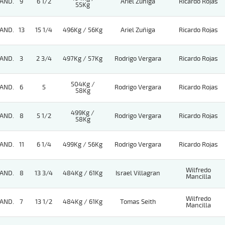
AND.
9
6 1/2
Ariel Zuñiga
Ricardo Rojas
55Kg
AND.
13
15 1/4
496Kg / 56Kg
Ariel Zuñiga
Ricardo Rojas
AND.
3
2 3/4
497Kg / 57Kg
Rodrigo Vergara
Ricardo Rojas
504Kg /
AND.
6
5
Rodrigo Vergara
Ricardo Rojas
58Kg
499Kg /
AND.
8
5 1/2
Rodrigo Vergara
Ricardo Rojas
58Kg
AND.
11
6 1/4
499Kg / 56Kg
Rodrigo Vergara
Ricardo Rojas
Wilfredo
AND.
8
13 3/4
484Kg / 61Kg
Israel Villagran
Mancilla
Wilfredo
AND.
7
13 1/2
484Kg / 61Kg
Tomas Seith
Mancilla