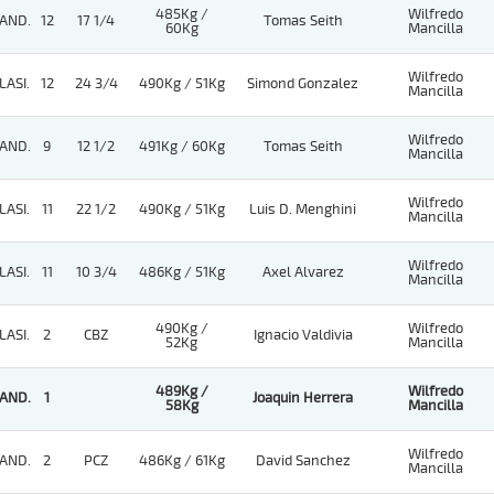
485Kg /
Wilfredo
AND.
12
17 1/4
Tomas Seith
60Kg
Mancilla
Wilfredo
LASI.
12
24 3/4
490Kg / 51Kg
Simond Gonzalez
Mancilla
Wilfredo
AND.
9
12 1/2
491Kg / 60Kg
Tomas Seith
Mancilla
Wilfredo
LASI.
11
22 1/2
490Kg / 51Kg
Luis D. Menghini
Mancilla
Wilfredo
LASI.
11
10 3/4
486Kg / 51Kg
Axel Alvarez
Mancilla
490Kg /
Wilfredo
LASI.
2
CBZ
Ignacio Valdivia
52Kg
Mancilla
489Kg /
Wilfredo
AND.
1
Joaquin Herrera
58Kg
Mancilla
Wilfredo
AND.
2
PCZ
486Kg / 61Kg
David Sanchez
Mancilla