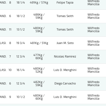
Wilfredo
AND.
8
18 1/4
491Kg / 57Kg
Felipe Tapia
Mancilla
486Kg /
Wilfredo
AND.
6
18 1/2
Tomas Seith
59Kg
Mancilla
480Kg /
Wilfredo
AND.
11
13 1/2
Tomas Seith
59Kg
Mancilla
Wilfredo
LASI.
8
19 3/4
481Kg / 51Kg
Juan M. Soto
Mancilla
477Kg /
Wilfredo
AND.
7
12 3/4
Nicolas Ramirez
60Kg
Mancilla
480Kg /
Wilfredo
LASI.
10
16 1/4
Luis D. Menghini
52Kg
Mancilla
482Kg /
Wilfredo
AND.
6
12 3/4
Diego Carvacho
59Kg
Mancilla
480Kg /
Wilfredo
AND.
9
10 1/2
Luis D. Menghini
60Kg
Mancilla