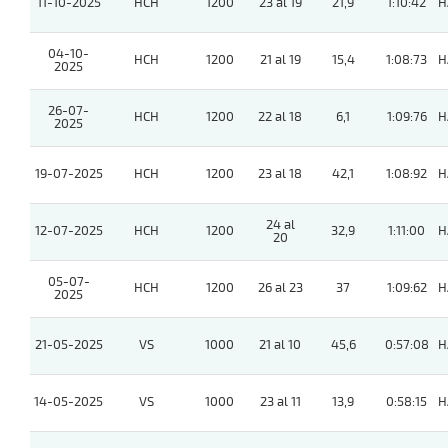
11-10-2025
HCH
1200
23 al 19
21,9
1:10:42
H
04-10-
HCH
1200
21 al 19
15,4
1:08:73
H
2025
26-07-
HCH
1200
22 al 18
6,1
1:09:76
H
2025
19-07-2025
HCH
1200
23 al 18
42,1
1:08:92
H
24 al
12-07-2025
HCH
1200
32,9
1:11:00
H
20
05-07-
HCH
1200
26 al 23
37
1:09:62
H
2025
21-05-2025
VS
1000
21 al 10
45,6
0:57:08
H
14-05-2025
VS
1000
23 al 11
13,9
0:58:15
H