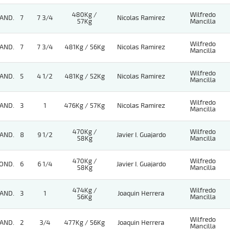
480Kg /
Wilfredo
AND.
7
7 3/4
Nicolas Ramirez
57Kg
Mancilla
Wilfredo
AND.
7
7 3/4
481Kg / 56Kg
Nicolas Ramirez
Mancilla
Wilfredo
AND.
5
4 1/2
481Kg / 52Kg
Nicolas Ramirez
Mancilla
Wilfredo
AND.
3
1
476Kg / 57Kg
Nicolas Ramirez
Mancilla
470Kg /
Wilfredo
AND.
8
9 1/2
Javier I. Guajardo
58Kg
Mancilla
470Kg /
Wilfredo
OND.
6
6 1/4
Javier I. Guajardo
58Kg
Mancilla
474Kg /
Wilfredo
AND.
3
1
Joaquin Herrera
56Kg
Mancilla
Wilfredo
AND.
2
3/4
477Kg / 56Kg
Joaquin Herrera
Mancilla