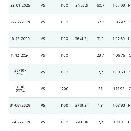
22-01-2025
VS
1100
34 al 21
60,7
1:07:09
H
29-12-2024
VS
1100
52,0
1:05:92
C
18-12-2024
VS
1100
36 al 24
31,2
1:07:64
H
11-12-2024
VS
1100
29,7
1:06:76
C
20-10-
VS
1100
2,2
1:08:53
C
2024
19-08-
VS
1200
2,1
1:12:92
C
2024
31-07-2024
VS
1100
37 al 24
1,8
1:07:90
H
17-07-2024
VS
1100
29 al 18
2,2
1:07:71
H