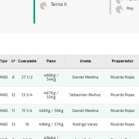
Terna Ii
Roy
Tipo
Lº
Cuerpada
Peso
Jinete
Preparador
486Kg /
AND.
8
27 1/2
Daniel Medina
Ricardo Rojas
54Kg
487Kg /
AND.
12
13 3/4
Sebastian Muñoz
Ricardo Rojas
55Kg
AND.
11
15 1/4
492Kg / 56Kg
Daniel Medina
Ricardo Rojas
AND.
13
19
496Kg / 57Kg
Rodrigo Varas
Ricardo Rojas
494Kg /