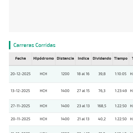
Carreras Corridas
Fecha
Hipódromo
Distancia
Indice
Dividendo
Tiempo
20-12-2025
HCH
1200
18 al 16
39,8
1:10:05
H
13-12-2025
HCH
1400
27 al 15
76,3
1:23:49
H
27-11-2025
HCH
1400
23 al 13
168,5
1:22:50
H
20-11-2025
HCH
1400
21 al 13
40,2
1:22:50
H