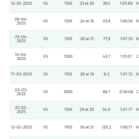
12-05-2025
VS
1100
33 al 20
39,5
1:05:89
H
28-04-
VS
1100
24 al 16
23,9
1:06:59
H
2025
23-04-
VS
1100
28 al 21
77,9
1:07:33
H
2025
14-04-
VS
1200
43,7
1:15:07
C
2025
17-03-2025
VS
1100
28 al 18
8,3
1:07:72
H
03-03-
VS
1000
86,7
0:56:48
C
2025
23-02-
VS
1100
29 al 20
54,0
1:07:77
H
2025
12-02-2025
VS
1100
30 al 21
120,2
1:08:17
H