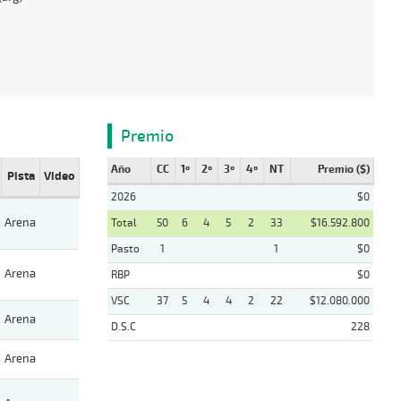
Premio
Año
CC
1º
2º
3º
4º
NT
Premio ($)
Pista
Video
2026
$0
Arena
Total
50
6
4
5
2
33
$16.592.800
Pasto
1
1
$0
Arena
RBP
$0
VSC
37
5
4
4
2
22
$12.080.000
Arena
D.S.C
228
Arena