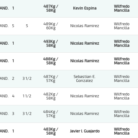
487Kg /
Wilfredo
AND.
1
Kevin Espina
58Kg
Mancilla
489Kg /
Wilfredo
AND.
5
5
Nicolas Ramirez
60Kg
Mancilla
493Kg /
Wilfredo
AND.
1
Nicolas Ramirez
58Kg
Mancilla
488Kg /
Wilfredo
AND.
1
Nicolas Ramirez
58Kg
Mancilla
487Kg /
Sebastian E.
Wilfredo
AND.
2
3 1/2
57Kg
Gonzalez
Mancilla
482Kg /
Wilfredo
AND.
4
1 1/2
Nicolas Ramirez
58Kg
Mancilla
484Kg /
Wilfredo
AND.
3
3 1/2
Nicolas Ramirez
57Kg
Mancilla
483Kg /
Wilfredo
AND.
1
Javier I. Guajardo
58Kg
Mancilla