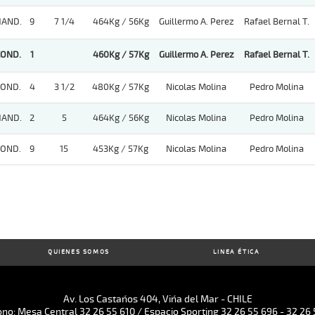
HAND.
9
7 1/4
464Kg / 56Kg
Guillermo A. Perez
Rafael Bernal T.
COND.
1
460Kg / 57Kg
Guillermo A. Perez
Rafael Bernal T.
COND.
4
3 1/2
480Kg / 57Kg
Nicolas Molina
Pedro Molina
HAND.
2
5
464Kg / 56Kg
Nicolas Molina
Pedro Molina
COND.
9
15
453Kg / 57Kg
Nicolas Molina
Pedro Molina
QUIENES SOMOS
LINEA ÉTICA
Av. Los Castaños 404, Viña del Mar - CHILE
ono: Mesa Central 32 26 55 610 / Espacio Sporting 32 26 55 696 - 32 26 