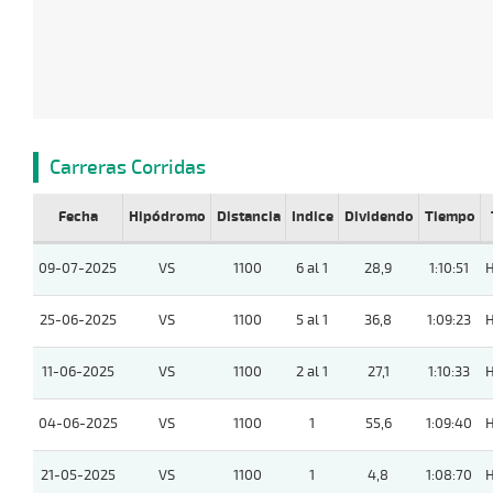
Carreras Corridas
Fecha
Hipódromo
Distancia
Indice
Dividendo
Tiempo
09-07-2025
VS
1100
6 al 1
28,9
1:10:51
25-06-2025
VS
1100
5 al 1
36,8
1:09:23
11-06-2025
VS
1100
2 al 1
27,1
1:10:33
04-06-2025
VS
1100
1
55,6
1:09:40
21-05-2025
VS
1100
1
4,8
1:08:70