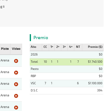
g Ii
Premio
Año
CC
1º
2º
3º
4º
NT
Premio ($)
Pista
Video
2026
$0
Arena
Total
10
1
1
1
7
$1.740.500
Pasto
$0
Arena
RBP
$0
VSC
7
1
6
$1.100.000
Arena
D.S.C
394
Arena
Arena