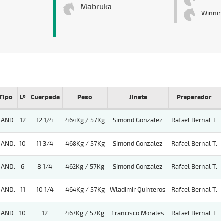
Mabruka
Winnin
Tipo
Lº
Cuerpada
Peso
Jinete
Preparador
HAND.
12
12 1/4
464Kg / 57Kg
Simond Gonzalez
Rafael Bernal T.
HAND.
10
11 3/4
468Kg / 57Kg
Simond Gonzalez
Rafael Bernal T.
HAND.
6
8 1/4
462Kg / 57Kg
Simond Gonzalez
Rafael Bernal T.
HAND.
11
10 1/4
464Kg / 57Kg
Wladimir Quinteros
Rafael Bernal T.
HAND.
10
12
467Kg / 57Kg
Francisco Morales
Rafael Bernal T.