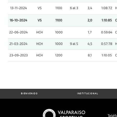
13-11-2024
VS
1100
6 al 3
3,4
1:08:72
16-10-2024
VS
1100
2,0
1:10:85
22-06-2024
HCH
1000
1,7
0:59:64
21-03-2024
HCH
1000
9 al 5
4,5
0:57:78
23-09-2023
HCH
1200
8,1
1:10:05
BIENVENIDO
INSTITUCIONAL
Teléf