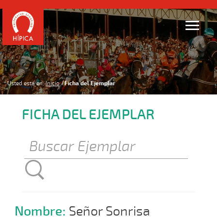
Usted está en:
Inicio
Ficha del Ejemplar
FICHA DEL EJEMPLAR
Nombre:
Señor Sonrisa