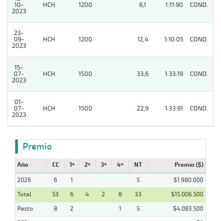
10-
HCH
1200
6,1
1:11:90
COND.
7
2023
23-
09-
HCH
1200
12,4
1:10:05
COND.
4
2023
15-
07-
HCH
1500
33,6
1:33:19
COND.
8
2023
01-
07-
HCH
1500
22,9
1:33:91
COND.
11
2023
Premio
Año
CC
1º
2º
3º
4º
NT
Premio ($)
2026
6
1
5
$1.980.000
Total
53
6
4
2
8
33
$15.006.500
Pasto
8
2
1
5
$4.083.500