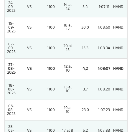
24-
14 al
09-
VS
1100
5,4
1:07:11
HAND.
2
12
2025
15-
18 al
09-
VS
1100
30,0
1:08:60
HAND.
8
12
2025
07-
20 al
09-
VS
1100
15,3
1:08:34
HAND.
10
15
2025
27-
12 al
08-
VS
1100
4,2
1:08:07
HAND.
1
10
2025
18-
15 al
08-
VS
1100
3,7
1:08:20
HAND.
6
10
2025
06-
19 al
08-
VS
1100
23,0
1:07:23
HAND.
4
10
2025
28-
05-
VS
1100
17 al 8
5,2
1:07:83
HAND.
10