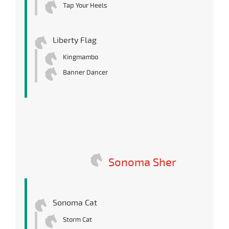
Tap Your Heels
Liberty Flag
Kingmambo
Banner Dancer
Sonoma Sher
Sonoma Cat
Storm Cat