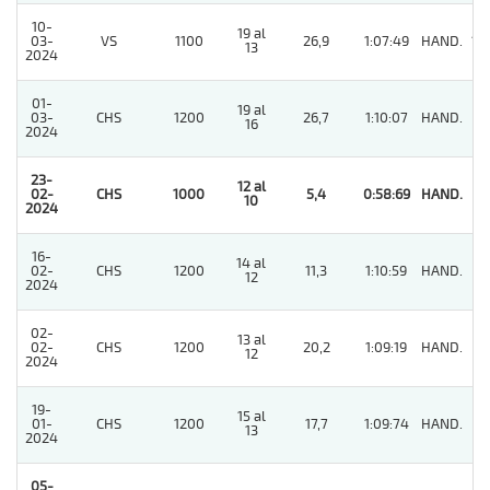
10-
19 al
03-
VS
1100
26,9
1:07:49
HAND.
10
13
2024
01-
19 al
03-
CHS
1200
26,7
1:10:07
HAND.
8
16
2024
23-
12 al
02-
CHS
1000
5,4
0:58:69
HAND.
1
10
2024
16-
14 al
02-
CHS
1200
11,3
1:10:59
HAND.
5
12
2024
02-
13 al
02-
CHS
1200
20,2
1:09:19
HAND.
4
12
2024
19-
15 al
01-
CHS
1200
17,7
1:09:74
HAND.
4
13
2024
05-