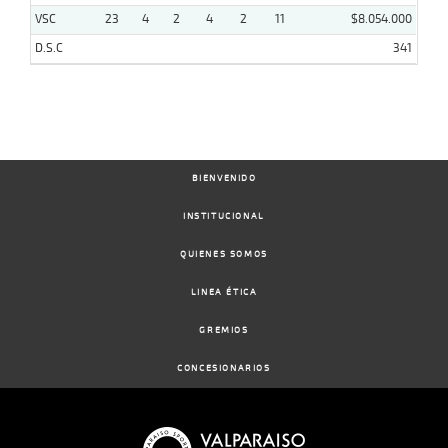
VSC
23
4
2
4
2
11
$8.054.000
D.S.C
341
BIENVENIDO
INSTITUCIONAL
QUIENES SOMOS
LINEA ÉTICA
GREMIOS
CONCESIONARIOS