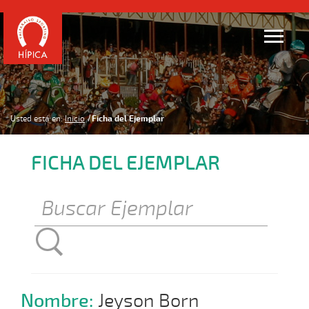
Usted está en:
Inicio
Ficha del Ejemplar
FICHA DEL EJEMPLAR
Nombre:
Jeyson Born