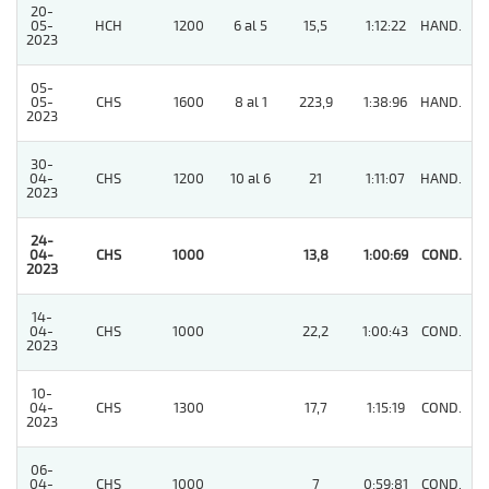
20-
05-
HCH
1200
6 al 5
15,5
1:12:22
HAND.
12
2023
05-
05-
CHS
1600
8 al 1
223,9
1:38:96
HAND.
12
2023
30-
04-
CHS
1200
10 al 6
21
1:11:07
HAND.
8
2023
24-
04-
CHS
1000
13,8
1:00:69
COND.
1
2023
14-
04-
CHS
1000
22,2
1:00:43
COND.
5
2023
10-
04-
CHS
1300
17,7
1:15:19
COND.
6
2023
06-
04-
CHS
1000
7
0:59:81
COND.
5