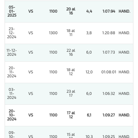
05-
20 al
01-
VS
1100
4,4
1:07:94
HAND.
1
16
2025
23-
18 al
12-
VS
1300
3,8
1:20:88
HAND.
3
11
2024
11-12-
22 al
VS
1100
6,0
1:07:73
HAND.
4
2024
16
20-
18 al
11-
VS
1100
12,0
01:08:01
HAND.
5
12
2024
03-
23 al
11-
VS
1100
6,0
1:06:32
HAND.
3
17
2024
20-
17 al
10-
VS
1100
6,1
1:09:27
HAND.
1
12
2024
09-
15 al
10-
VS
1100
10,3
1:09:25
HAND.
3