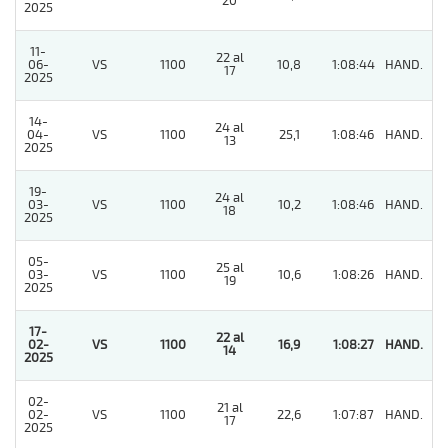
20
2025
11-
22 al
06-
VS
1100
10,8
1:08:44
HAND.
7
17
2025
14-
24 al
04-
VS
1100
25,1
1:08:46
HAND.
6
13
2025
19-
24 al
03-
VS
1100
10,2
1:08:46
HAND.
6
18
2025
05-
25 al
03-
VS
1100
10,6
1:08:26
HAND.
7
19
2025
17-
22 al
02-
VS
1100
16,9
1:08:27
HAND.
1
14
2025
02-
21 al
02-
VS
1100
22,6
1:07:87
HAND.
7
17
2025