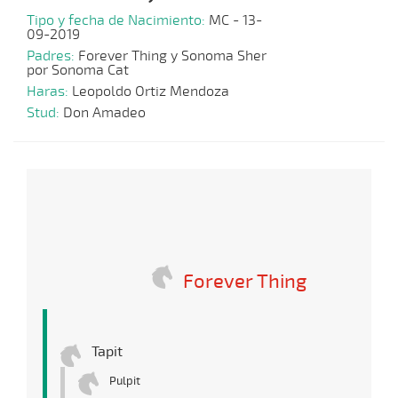
Tipo y fecha de Nacimiento:
MC - 13-
09-2019
Padres:
Forever Thing y Sonoma Sher
por Sonoma Cat
Haras:
Leopoldo Ortiz Mendoza
Stud:
Don Amadeo
Forever Thing
Tapit
Pulpit