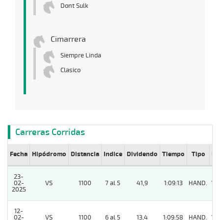
Dont Sulk
Cimarrera
Siempre Linda
Clasico
Carreras Corridas
Fecha
Hipódromo
Distancia
Indice
Dividendo
Tiempo
Tipo
Lº
23-
02-
VS
1100
7 al 5
41,9
1:09:13
HAND.
14
2025
12-
02-
VS
1100
6 al 5
13,4
1:09:58
HAND.
10