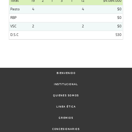
Total
19
2
1
3
1
12
$4.084.000
Pasto
4
4
$0
RBP
$0
VSC
2
2
$0
D.S.C
530
BIENVENIDO
INSTITUCIONAL
QUIENES SOMOS
LINEA ÉTICA
GREMIOS
CONCESIONARIOS