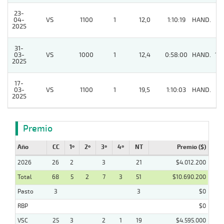
23-
04-
VS
1100
1
12,0
1:10:19
HAND.
3
2025
31-
03-
VS
1000
1
12,4
0:58:00
HAND.
10
2025
17-
03-
VS
1100
1
19,5
1:10:03
HAND.
7
2025
Premio
Año
CC
1º
2º
3º
4º
NT
Premio ($)
2026
26
2
3
21
$4.012.200
Total
68
5
2
7
3
51
$10.690.200
Pasto
3
3
$0
RBP
$0
VSC
25
3
2
1
19
$4.595.000