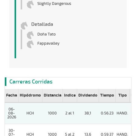
Slightly Dangerous
Detallada
Doña Tato
Fappavalley
Carreras Corridas
Fecha
Hipódromo
Distancia
Indice
Dividendo
Tiempo
Tipo
Lº
06-
08-
HCH
1000
2 al 1
38,1
0:56:23
HAND.
6
2026
30-
07-
HCH
1000
5 al 2
13,6
0:59:37
HAND.
11