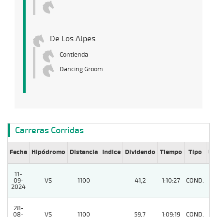
De Los Alpes
Contienda
Dancing Groom
Carreras Corridas
Fecha
Hipódromo
Distancia
Indice
Dividendo
Tiempo
Tipo
Lº
11-
09-
VS
1100
41,2
1:10:27
COND.
9
2024
28-
08-
VS
1100
59,7
1:09:19
COND.
7