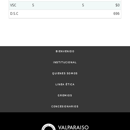
VSC
5
5
$0
D.S.C
696
BIENVENIDO
INSTITUCIONAL
QUIENES SOMOS
LINEA ÉTICA
GREMIOS
CONCESIONARIOS