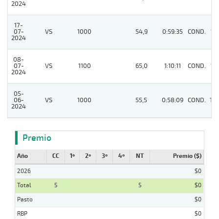
2024
17-
07-
VS
1000
54,9
0:59:35
COND.
11
2024
08-
07-
VS
1100
65,0
1:10:11
COND.
11
2024
05-
06-
VS
1000
55,5
0:58:09
COND.
14
2024
Premio
Año
CC
1º
2º
3º
4º
NT
Premio ($)
2026
$0
Total
5
5
$0
Pasto
$0
RBP
$0