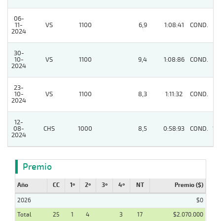
06-
11-
VS
1100
6,9
1:08:41
COND.
7
2024
30-
10-
VS
1100
9,4
1:08:86
COND.
5
2024
23-
10-
VS
1100
8,3
1:11:32
COND.
8
2024
12-
08-
CHS
1000
8,5
0:58:93
COND.
13
2024
Premio
Año
CC
1º
2º
3º
4º
NT
Premio ($)
2026
$0
Total
25
1
4
3
17
$2.070.000