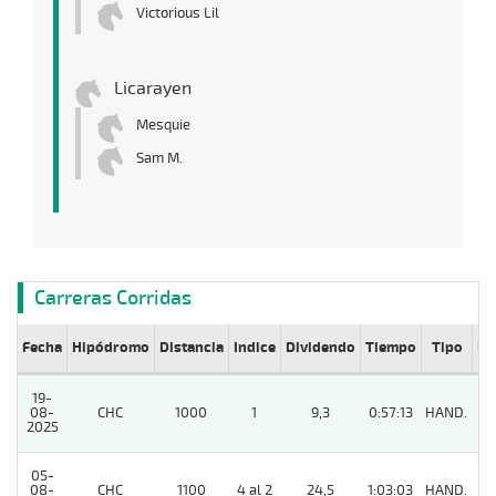
Victorious Lil
Licarayen
Mesquie
Sam M.
Carreras Corridas
Fecha
Hipódromo
Distancia
Indice
Dividendo
Tiempo
Tipo
Lº
19-
08-
CHC
1000
1
9,3
0:57:13
HAND.
8
2025
05-
08-
CHC
1100
4 al 2
24,5
1:03:03
HAND.
4