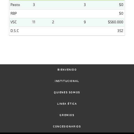
Pasto
3
3
$0
RBP
$0
VSC
11
2
9
$560.000
D.S.C
352
BIENVENIDO
INSTITUCIONAL
QUIENES SOMOS
LINEA ÉTICA
GREMIOS
CONCESIONARIOS