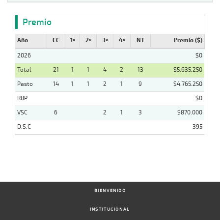
Premio
Año
CC
1º
2º
3º
4º
NT
Premio ($)
2026
$0
Total
21
1
1
4
2
13
$5.635.250
Pasto
14
1
1
2
1
9
$4.765.250
RBP
$0
VSC
6
2
1
3
$870.000
D.S.C
395
BIENVENIDO
INSTITUCIONAL