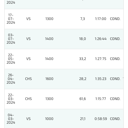
2024
17-
07-
VS
1300
7,3
1:17:00
COND.
3
2024
03-
07-
VS
1400
18,0
1:26:44
COND.
4
2024
22-
05-
VS
1400
33,2
1:27:75
COND.
9
2024
26-
04-
CHS
1600
28,2
1:35:23
COND.
10
2024
22-
03-
CHS
1300
61,6
1:15:77
COND.
3
2024
04-
03-
VS
1000
21,1
0:58:59
COND.
7
2024