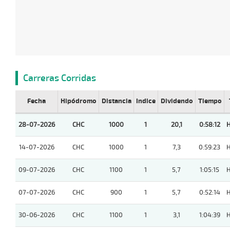
Carreras Corridas
Fecha
Hipódromo
Distancia
Indice
Dividendo
Tiempo
28-07-2026
CHC
1000
1
20,1
0:58:12
14-07-2026
CHC
1000
1
7,3
0:59:23
09-07-2026
CHC
1100
1
5,7
1:05:15
07-07-2026
CHC
900
1
5,7
0:52:14
30-06-2026
CHC
1100
1
3,1
1:04:39