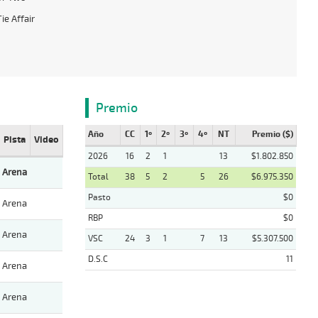
ie Affair
Premio
Año
CC
1º
2º
3º
4º
NT
Premio ($)
Pista
Video
2026
16
2
1
13
$1.802.850
Arena
Total
38
5
2
5
26
$6.975.350
Pasto
$0
Arena
RBP
$0
Arena
VSC
24
3
1
7
13
$5.307.500
D.S.C
11
Arena
Arena