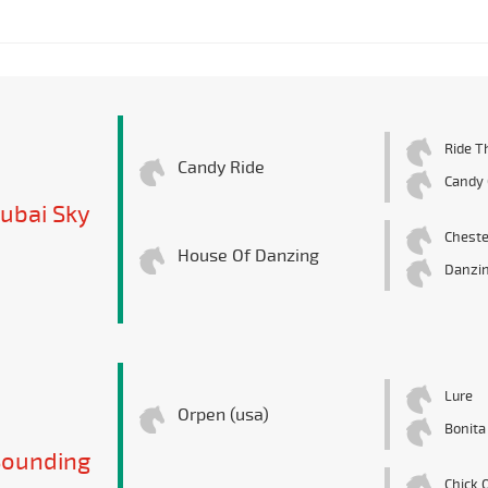
Ride T
Candy Ride
Candy G
ubai Sky
Cheste
House Of Danzing
Danzi
Lure
Orpen (usa)
Bonita
Sounding
Chick 