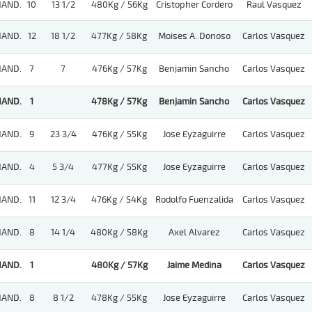
HAND.
10
13 1/2
480Kg / 56Kg
Cristopher Cordero
Raul Vasquez
HAND.
12
18 1/2
477Kg / 58Kg
Moises A. Donoso
Carlos Vasquez
HAND.
7
7
476Kg / 57Kg
Benjamin Sancho
Carlos Vasquez
HAND.
1
478Kg / 57Kg
Benjamin Sancho
Carlos Vasquez
HAND.
9
23 3/4
476Kg / 55Kg
Jose Eyzaguirre
Carlos Vasquez
HAND.
4
5 3/4
477Kg / 55Kg
Jose Eyzaguirre
Carlos Vasquez
HAND.
11
12 3/4
476Kg / 54Kg
Rodolfo Fuenzalida
Carlos Vasquez
HAND.
8
14 1/4
480Kg / 58Kg
Axel Alvarez
Carlos Vasquez
HAND.
1
480Kg / 57Kg
Jaime Medina
Carlos Vasquez
HAND.
8
8 1/2
478Kg / 55Kg
Jose Eyzaguirre
Carlos Vasquez