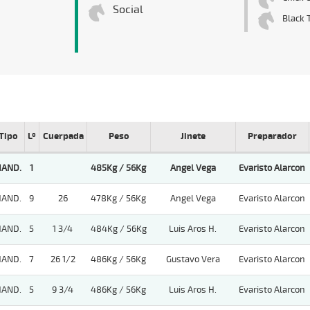
Social
Black T
Tipo
Lº
Cuerpada
Peso
Jinete
Preparador
HAND.
1
485Kg / 56Kg
Angel Vega
Evaristo Alarcon
HAND.
9
26
478Kg / 56Kg
Angel Vega
Evaristo Alarcon
HAND.
5
1 3/4
484Kg / 56Kg
Luis Aros H.
Evaristo Alarcon
HAND.
7
26 1/2
486Kg / 56Kg
Gustavo Vera
Evaristo Alarcon
HAND.
5
9 3/4
486Kg / 56Kg
Luis Aros H.
Evaristo Alarcon