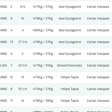
HAND.
2
3/4
477Kg / 57Kg
Jose Eyzaguirre
Carlos Vasquez
HAND.
9
14
479Kg / 57Kg
Jose Eyzaguirre
Carlos Vasquez
HAND.
4
4
480Kg / 57Kg
Jose Eyzaguirre
Carlos Vasquez
HAND.
13
27 1/4
476Kg / 57Kg
Jose Eyzaguirre
Carlos Vasquez
HAND.
4
5
476Kg / 57Kg
Jose Eyzaguirre
Carlos Vasquez
LASI.
7
33 1/4
477Kg / 55Kg
Simond Gonzalez
Carlos Vasquez
HAND.
12
15
475Kg / 57Kg
Felipe Tapia
Carlos Vasquez
HAND.
9
10 1/4
475Kg / 57Kg
Felipe Tapia
Carlos Vasquez
HAND.
11
14
478Kg / 58Kg
Felipe Tapia
Carlos Vasquez