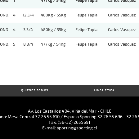
COND.
1
477Kg / 54Kg
Felipe Tapia
Carlos Vasquez
COND.
4
12 3/4
480Kg / 55Kg
Felipe Tapia
Carlos Vasquez
COND.
4
3 3/4
480Kg / 55Kg
Felipe Tapia
Carlos Vasquez
COND.
5
8 3/4
477Kg / 54Kg
Felipe Tapia
Carlos Vasquez
QUIENES SOMOS
LINEA ÉTICA
Av. Los Castaños 404, Viña del Mar - CHILE
ono: Mesa Central 32 26 55 610 / Espacio Sporting 32 26 55 696 - 32 26 
Fax: (56-32) 2655691
E-mail: sporting@sporting.cl