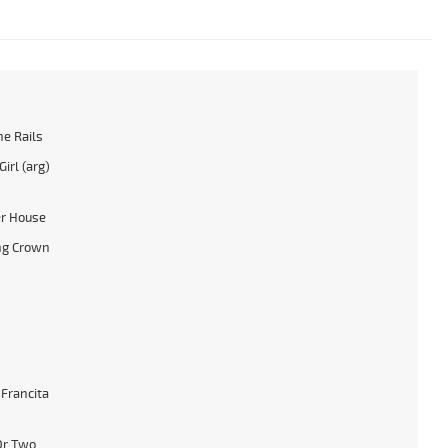
he Rails
irl (arg)
r House
ng Crown
 Francita
Or Two