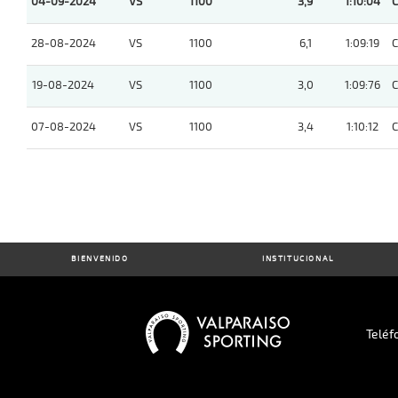
04-09-2024
VS
1100
3,9
1:10:04
28-08-2024
VS
1100
6,1
1:09:19
19-08-2024
VS
1100
3,0
1:09:76
07-08-2024
VS
1100
3,4
1:10:12
BIENVENIDO
INSTITUCIONAL
Teléf