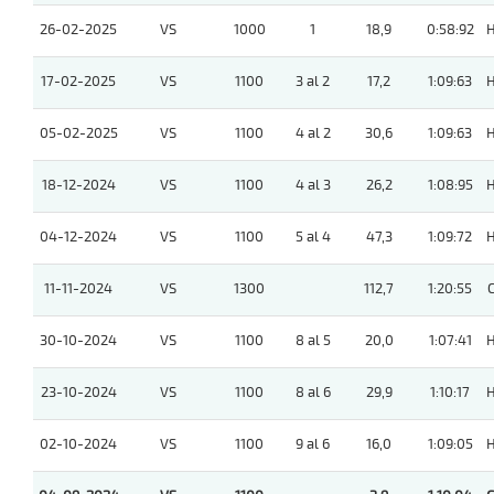
26-02-2025
VS
1000
1
18,9
0:58:92
17-02-2025
VS
1100
3 al 2
17,2
1:09:63
05-02-2025
VS
1100
4 al 2
30,6
1:09:63
18-12-2024
VS
1100
4 al 3
26,2
1:08:95
04-12-2024
VS
1100
5 al 4
47,3
1:09:72
11-11-2024
VS
1300
112,7
1:20:55
C
30-10-2024
VS
1100
8 al 5
20,0
1:07:41
23-10-2024
VS
1100
8 al 6
29,9
1:10:17
02-10-2024
VS
1100
9 al 6
16,0
1:09:05