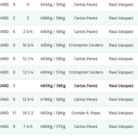
HAND.
9
11
504Kg / 55Kg
Carlos Pavez
Raul Vasquez
HAND.
2
5
486Kg / 56Kg
Carlos Pavez
Raul Vasquez
HAND.
6
2 3/4
490Kg / 56Kg
Carlos Pavez
Raul Vasquez
HAND.
9
16 3/4
495Kg / 56Kg
Cristopher Cordero
Raul Vasquez
HAND.
6
12 1/4
483Kg / 56Kg
Carlos Pavez
Raul Vasquez
HAND.
9
12 1/4
490Kg / 57Kg
Cristopher Cordero
Raul Vasquez
HAND.
1
480Kg / 56Kg
Carlos Pavez
Raul Vasquez
HAND.
9
12 3/4
478Kg / 56Kg
Carlos Pavez
Raul Vasquez
HAND.
11
19 1/2
485Kg / 56Kg
Cristian A. Rojas
Raul Vasquez
HAND.
9
7 3/4
480Kg / 57Kg
Carlos Pavez
Raul Vasquez