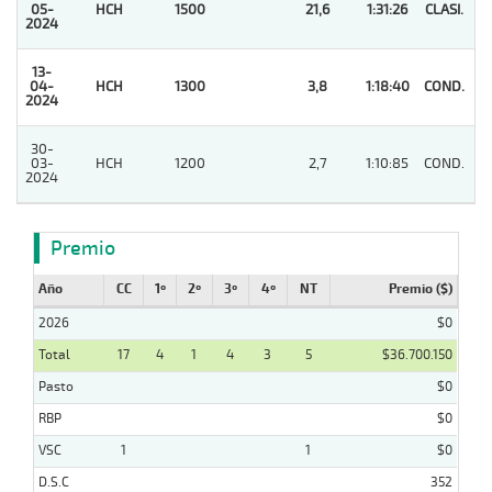
05-
HCH
1500
21,6
1:31:26
CLASI.
1
2024
13-
04-
HCH
1300
3,8
1:18:40
COND.
1
2024
30-
03-
HCH
1200
2,7
1:10:85
COND.
2
2024
Premio
Año
CC
1º
2º
3º
4º
NT
Premio ($)
2026
$0
Total
17
4
1
4
3
5
$36.700.150
Pasto
$0
RBP
$0
VSC
1
1
$0
D.S.C
352