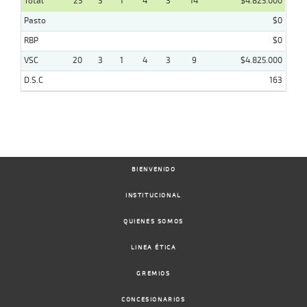
Total
25
3
1
4
3
14
$4.825.000
Pasto
$0
RBP
$0
VSC
20
3
1
4
3
9
$4.825.000
D.S.C
163
BIENVENIDO
INSTITUCIONAL
QUIENES SOMOS
LINEA ÉTICA
GREMIOS
CONCESIONARIOS